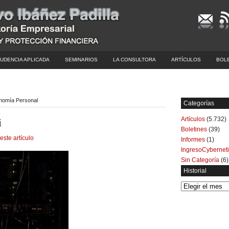
UDENCIA APLICADA
SEMINARIOS
LA CONSULTORA
ARTÍCULOS
BOL
conomía Personal
Categorías
Artículos
(5.732)
i
Boletines
(39)
este artículo
Informes
(1)
IngresoCybernet
Sin Categoría
(6)
Historial
Historial