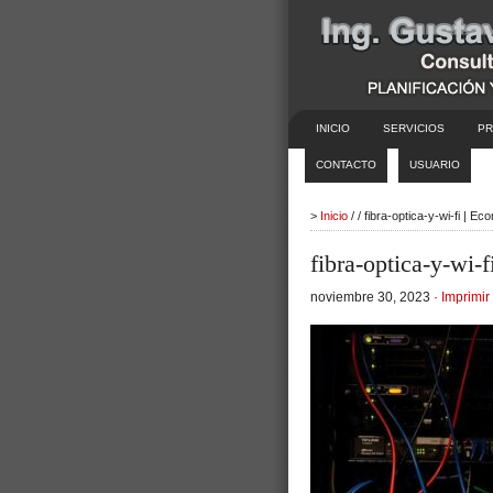
INICIO
SERVICIOS
PR
CONTACTO
USUARIO
>
Inicio
/ / fibra-optica-y-wi-fi | E
fibra-optica-y-wi-f
noviembre 30, 2023 ·
Imprimir 