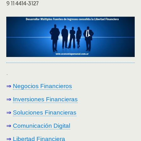
9 11 4414-3127
.
⇒
Negocios Financieros
⇒
Inversiones Financieras
⇒
Soluciones Financieras
⇒
Comunicación Digital
⇒
Libertad Financiera