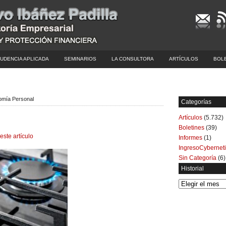
UDENCIA APLICADA
SEMINARIOS
LA CONSULTORA
ARTÍCULOS
BOL
nomía Personal
Categorías
Artículos
(5.732)
Boletines
(39)
este artículo
Informes
(1)
IngresoCybernet
Sin Categoría
(6)
Historial
Historial