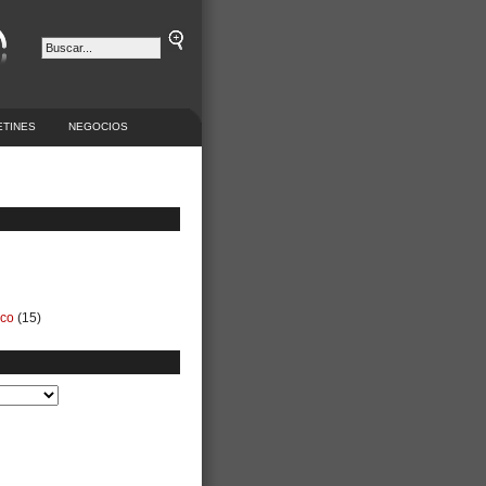
ETINES
NEGOCIOS
ico
(15)