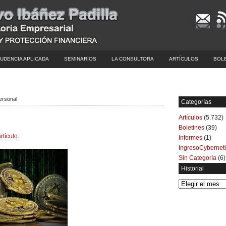
UDENCIA APLICADA
SEMINARIOS
LA CONSULTORA
ARTÍCULOS
BOL
ersonal
Categorías
Artículos
(5.732)
Boletines
(39)
rtículo
Informes
(1)
IngresoCybernet
Sin Categoría
(6)
Historial
Historial