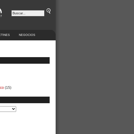
ETINES
NEGOCIOS
ico
(15)