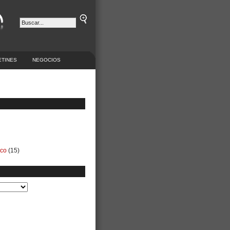
ETINES
NEGOCIOS
ico
(15)