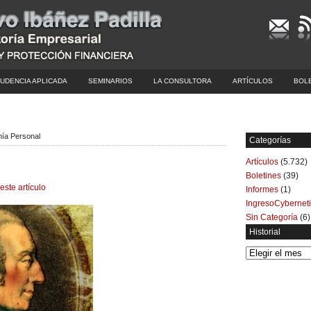
UDENCIA APLICADA
SEMINARIOS
LA CONSULTORA
ARTÍCULOS
BOL
mía Personal
Categorías
Artículos
(5.732)
Boletines
(39)
este artículo
Informes
(1)
IngresoCybernet
Sin Categoría
(6)
Historial
Historial