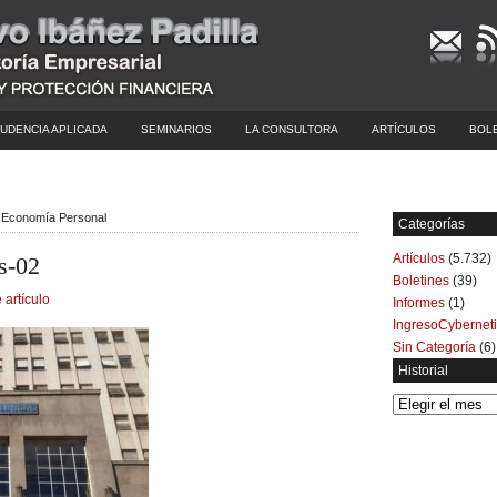
UDENCIA APLICADA
SEMINARIOS
LA CONSULTORA
ARTÍCULOS
BOL
 | Economía Personal
Categorías
Artículos
(5.732)
as-02
Boletines
(39)
 artículo
Informes
(1)
IngresoCybernet
Sin Categoría
(6)
Historial
Historial