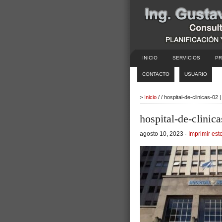
INICIO
SERVICIOS
PR
CONTACTO
USUARIO
>
Inicio
/ / hospital-de-clinicas-02
hospital-de-clinic
agosto 10, 2023 ·
Imprimir este