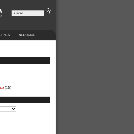
ETINES
NEGOCIOS
ico
(15)