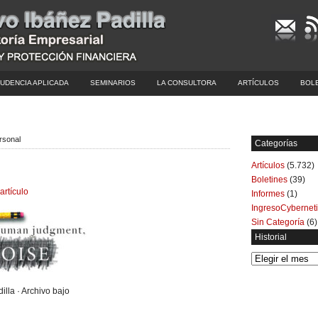
UDENCIA APLICADA
SEMINARIOS
LA CONSULTORA
ARTÍCULOS
BOL
rsonal
Categorías
Artículos
(5.732)
Boletines
(39)
artículo
Informes
(1)
IngresoCybernet
Sin Categoría
(6)
Historial
Historial
illa · Archivo bajo