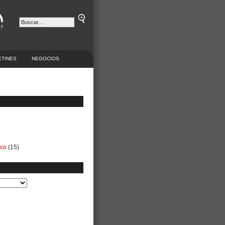
ETINES
NEGOCIOS
ico
(15)