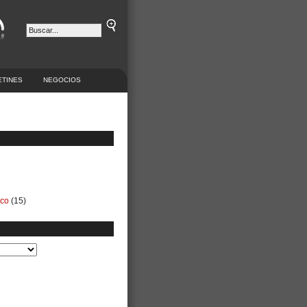
ETINES
NEGOCIOS
ico
(15)