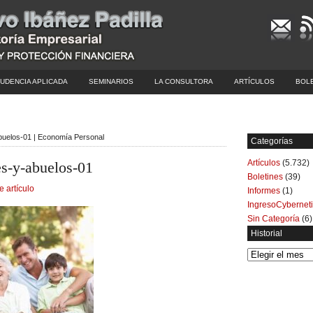
UDENCIA APLICADA
SEMINARIOS
LA CONSULTORA
ARTÍCULOS
BOL
-abuelos-01 | Economía Personal
Categorías
Artículos
(5.732)
es-y-abuelos-01
Boletines
(39)
e artículo
Informes
(1)
IngresoCybernet
Sin Categoría
(6)
Historial
Historial