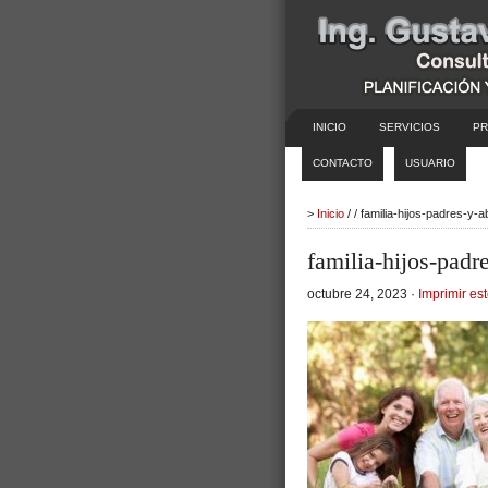
INICIO
SERVICIOS
PR
CONTACTO
USUARIO
>
Inicio
/ / familia-hijos-padres-y
familia-hijos-padr
octubre 24, 2023 ·
Imprimir est