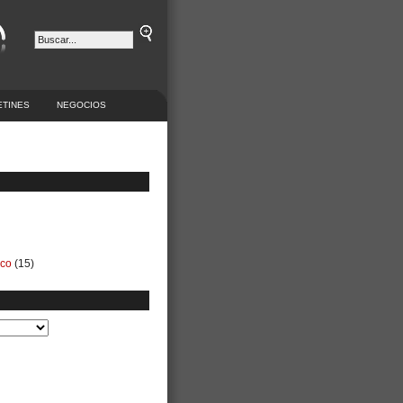
ETINES
NEGOCIOS
ico
(15)