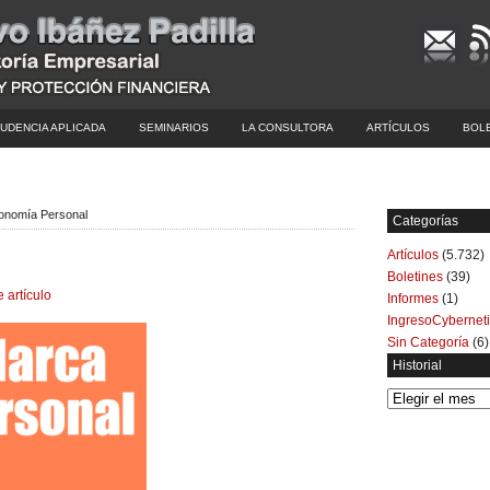
UDENCIA APLICADA
SEMINARIOS
LA CONSULTORA
ARTÍCULOS
BOL
conomía Personal
Categorías
Artículos
(5.732)
Boletines
(39)
e artículo
Informes
(1)
IngresoCybernet
Sin Categoría
(6)
Historial
Historial