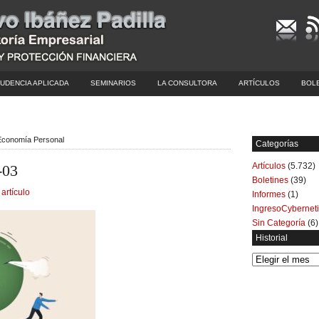
UDENCIA APLICADA
SEMINARIOS
LA CONSULTORA
ARTÍCULOS
BOL
| Economía Personal
Categorías
Artículos
(5.732)
-03
Boletines
(39)
 artículo
Informes
(1)
IngresoCybernet
Sin Categoría
(6)
Historial
Historial