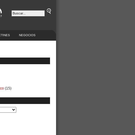
ETINES
NEGOCIOS
ico
(15)