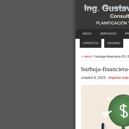
INICIO
SERVICIOS
PR
CONTACTO
USUARIO
>
Inicio
/ / burbuja-financiera-03 
burbuja-financiera
octubre 6, 2023 ·
Imprimir este