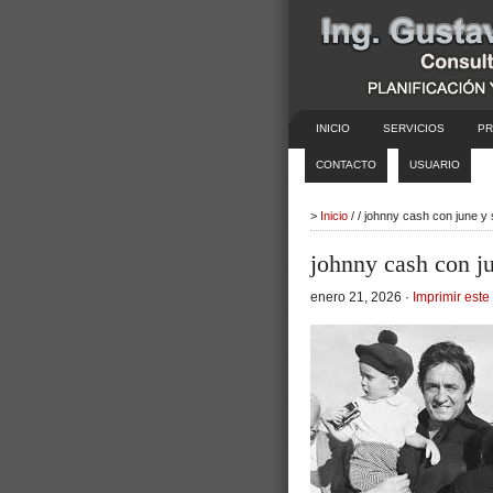
INICIO
SERVICIOS
PR
CONTACTO
USUARIO
>
Inicio
/ / johnny cash con june y
johnny cash con ju
enero 21, 2026 ·
Imprimir este 