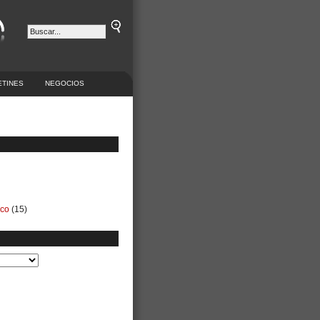
ETINES
NEGOCIOS
ico
(15)