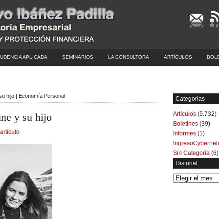
UDENCIA APLICADA
SEMINARIOS
LA CONSULTORA
ARTÍCULOS
BOL
 su hijo | Economía Personal
Categorías
Artículos
(5.732)
ne y su hijo
Boletines
(39)
artículo
Informes
(1)
IngresoCybernet
Sin Categoría
(6)
Historial
Historial