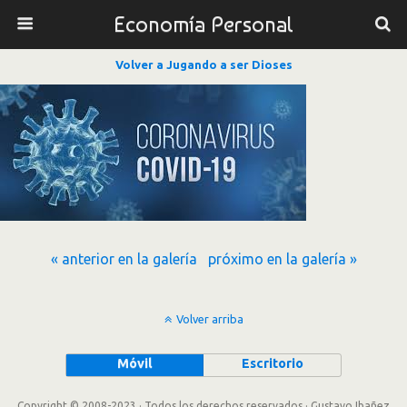
Economía Personal
Volver a Jugando a ser Dioses
« anterior en la galería
próximo en la galería »
Volver arriba
Móvil
Escritorio
Copyright © 2008-2023 · Todos los derechos reservados · Gustavo Ibañez