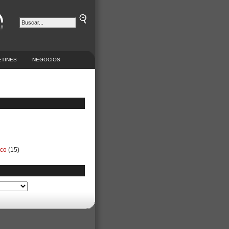
ETINES
NEGOCIOS
ico
(15)