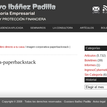
UDENCIA APLICADA
SEMINARIOS
LA CONSULTORA
ARTÍCULOS
BOL
ibro directo a tu casa
/ imagen-corporativa-paperbackstack |
Categorías
Artículos
(5.732)
Boletines
(39)
a-paperbackstack
Informes
(1)
IngresoCybernet
Sin Categoría
(6)
Historial
Historial
Copyright © 2008 · Todos los derechos reservados · Gustavo Ibañez Padilla ·
Aviso legal