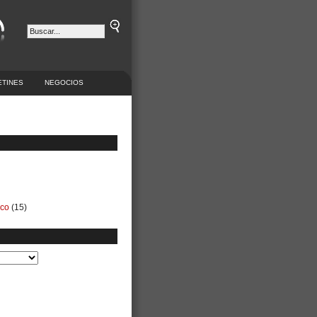
ETINES
NEGOCIOS
ico
(15)