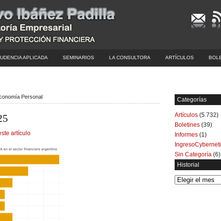
UDENCIA APLICADA
SEMINARIOS
LA CONSULTORA
ARTÍCULOS
BOL
Economía Personal
Categorías
Artículos
(5.732)
25
Boletines
(39)
este artículo
Informes
(1)
IngresoCybernet
Sin Categoría
(6)
Historial
Historial