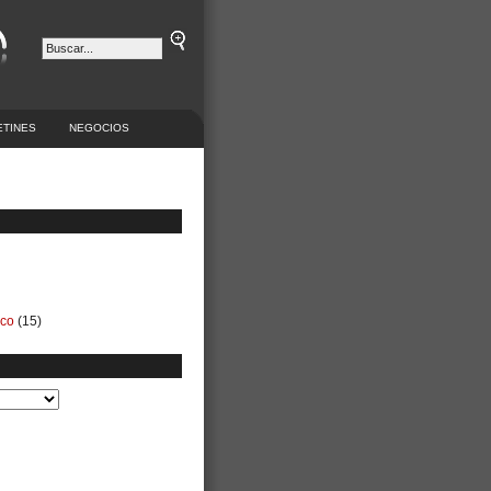
ETINES
NEGOCIOS
ico
(15)