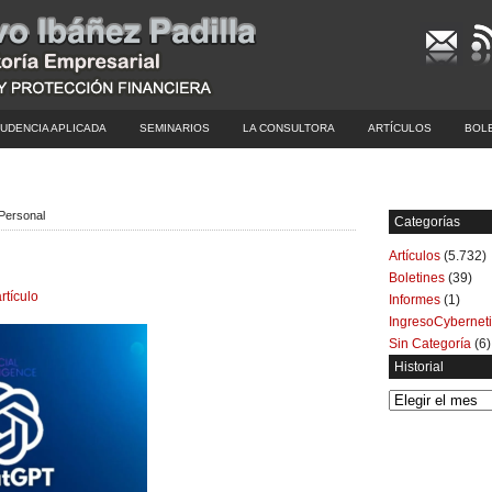
UDENCIA APLICADA
SEMINARIOS
LA CONSULTORA
ARTÍCULOS
BOL
 Personal
Categorías
Artículos
(5.732)
Boletines
(39)
rtículo
Informes
(1)
IngresoCybernet
Sin Categoría
(6)
Historial
Historial