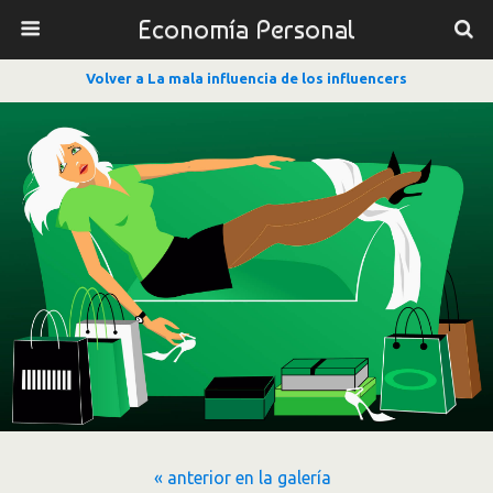
Economía Personal
Volver a La mala influencia de los influencers
« anterior en la galería