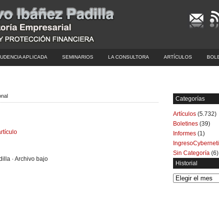
UDENCIA APLICADA
SEMINARIOS
LA CONSULTORA
ARTÍCULOS
BOL
onal
Categorías
Artículos
(5.732)
Boletines
(39)
rtículo
Informes
(1)
IngresoCybernet
Sin Categoría
(6)
illa · Archivo bajo
Historial
Historial