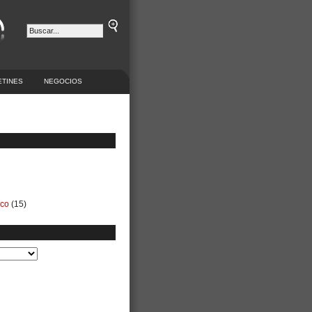
ETINES
NEGOCIOS
ico
(15)