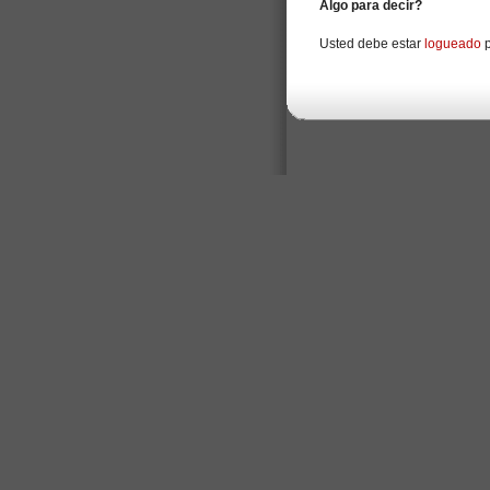
Algo para decir?
Usted debe estar
logueado
p