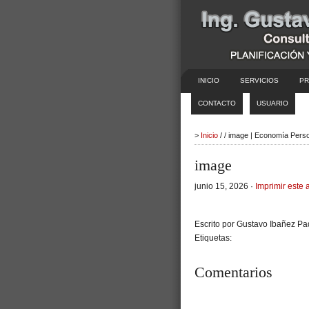
INICIO
SERVICIOS
PR
CONTACTO
USUARIO
>
Inicio
/ / image | Economía Pers
image
junio 15, 2026 ·
Imprimir este a
Escrito por Gustavo Ibañez Pad
Etiquetas:
Comentarios