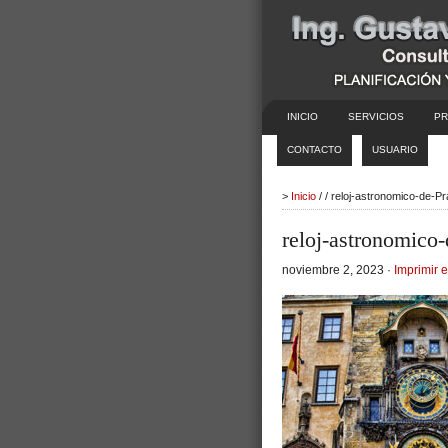
INICIO
SERVICIOS
PR
CONTACTO
USUARIO
>
Inicio
/ / reloj-astronomico-de-P
reloj-astronomico
noviembre 2, 2023 ·
Imprimir e