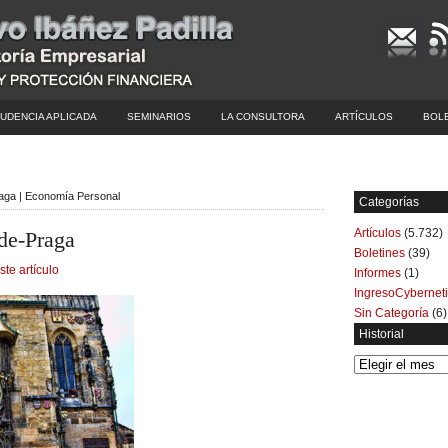
UDENCIA APLICADA
SEMINARIOS
LA CONSULTORA
ARTÍCULOS
BOL
raga | Economía Personal
Categorías
Artículos
(5.732)
-de-Praga
Boletines
(39)
ste artículo
Informes
(1)
IngresoCybernet
Sin Categoría
(6)
Historial
Historial