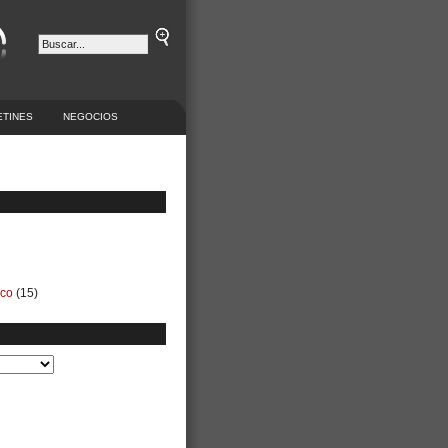
ETINES
NEGOCIOS
ico
(15)