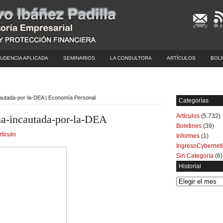
UDENCIA APLICADA
SEMINARIOS
LA CONSULTORA
ARTÍCULOS
BOL
cautada-por-la-DEA | Economía Personal
Categorías
Artículos
(5.732)
na-incautada-por-la-DEA
Boletines
(39)
rtículo
Informes
(1)
IngresoCybernet
Sin Categoría
(6)
Historial
Historial