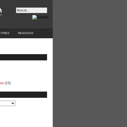
ETINES
NEGOCIOS
ico
(15)