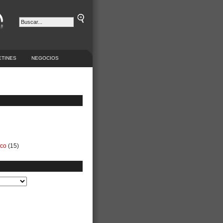
ETINES
NEGOCIOS
ico
(15)