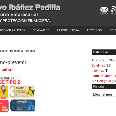
UDENCIA APLICADA
SEMINARIOS
LA CONSULTORA
ARTÍCULOS
BOL
revenir | Economía Personal
Categorías
Artículos
(5.732)
omo-prevenir
Boletines
(39)
e artículo
Informes
(1)
IngresoCybernet
Sin Categoría
(6)
Historial
Historial