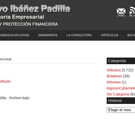
UDENCIA APLICADA
SEMINARIOS
LA CONSULTORA
ARTÍCULOS
BOL
Personal
Categorías
Artículos
(5.732)
Boletines
(39)
rtículo
Informes
(1)
IngresoCybernet
Sin Categoría
(6)
illa · Archivo bajo
Historial
Historial