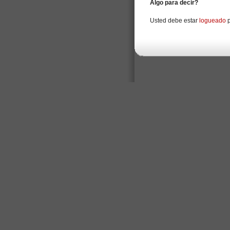
Algo para decir?
Usted debe estar
logueado
p