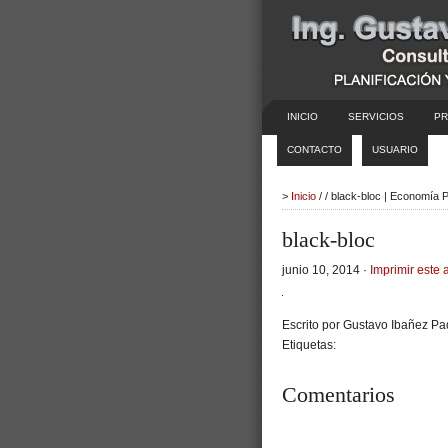
INICIO
SERVICIOS
PR
CONTACTO
USUARIO
>
Inicio
/ / black-bloc | Economía 
black-bloc
junio 10, 2014 ·
Imprimir este a
Escrito por Gustavo Ibañez Pad
Etiquetas:
Comentarios