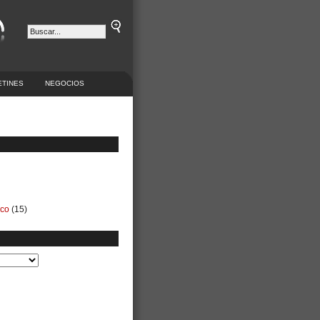
ETINES
NEGOCIOS
ico
(15)