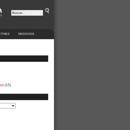
ETINES
NEGOCIOS
ico
(15)