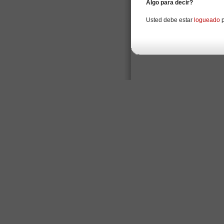
Algo para decir?
Usted debe estar
logueado
p