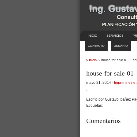
INICIO
SERVICIOS
PR
CONTACTO
USUARIO
>
Inicio
/ / house-for-sale-01 | Ec
house-for-sale-01
mayo 21, 2014 ·
Imprimir este 
Escrito por Gustavo Ibañez Pad
Etiquetas:
Comentarios