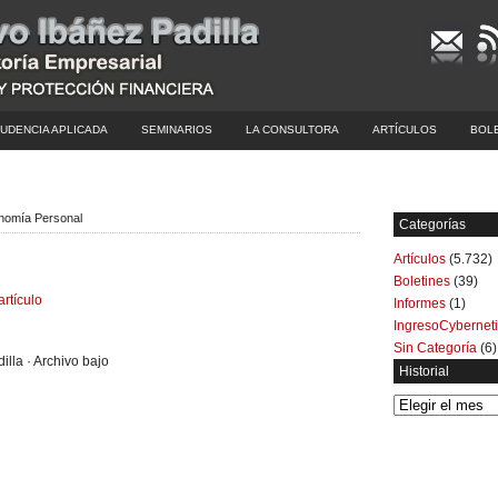
UDENCIA APLICADA
SEMINARIOS
LA CONSULTORA
ARTÍCULOS
BOL
onomía Personal
Categorías
Artículos
(5.732)
Boletines
(39)
artículo
Informes
(1)
IngresoCybernet
Sin Categoría
(6)
illa · Archivo bajo
Historial
Historial