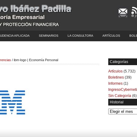
UDENCIA APLICADA
SEMINARIOS
LA CONSULTORA
ARTÍCULOS
BOL
rencias
/ ibm-logo | Economía Personal
Categorías
Artículos
(5.732)
Boletines
(39)
Informes
(1)
IngresoCybernet
Sin Categoría
(6)
Historial
Historial