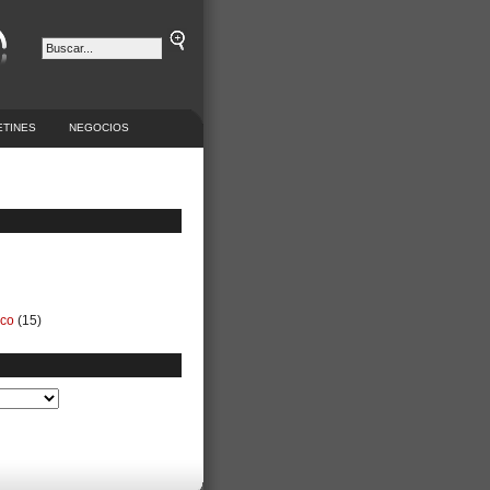
ETINES
NEGOCIOS
ico
(15)