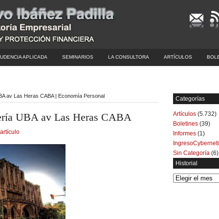
UDENCIA APLICADA
SEMINARIOS
LA CONSULTORA
ARTÍCULOS
BOL
a UBA av Las Heras CABA | Economía Personal
Categorías
Artículos
(5.732)
niería UBA av Las Heras CABA
Boletines
(39)
artículo
Informes
(1)
IngresoCybernet
Sin Categoría
(6)
Historial
Historial