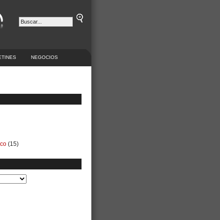
ETINES
NEGOCIOS
ico
(15)