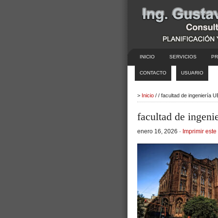
INICIO
SERVICIOS
PR
CONTACTO
USUARIO
>
Inicio
/ / facultad de ingenierí
facultad de inge
enero 16, 2026 ·
Imprimir este 