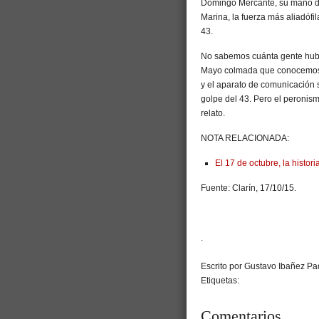
Domingo Mercante, su mano de
Marina, la fuerza más aliadófi
43.
No sabemos cuánta gente hubo 
Mayo colmada que conocemos f
y el aparato de comunicación 
golpe del 43. Pero el peronism
relato.
NOTA RELACIONADA:
El 17 de octubre, la histori
Fuente: Clarín, 17/10/15.
.
Escrito por Gustavo Ibañez Pad
Etiquetas:
Comentarios