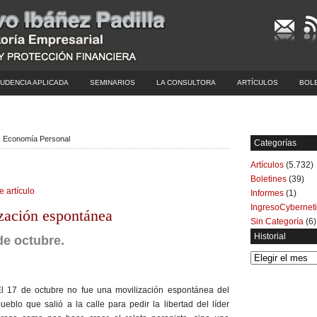
UDENCIA APLICADA
SEMINARIOS
LA CONSULTORA
ARTÍCULOS
BOL
 | Economía Personal
Categorías
Artículos
(5.732)
Boletines
(39)
e artículo
Informes
(1)
IngresoCybernet
zación espontánea
Sin Categoría
(6)
Historial
de octubre.
Historial
l 17 de octubre no fue una movilización espontánea del
ueblo que salió a la calle para pedir la libertad del líder