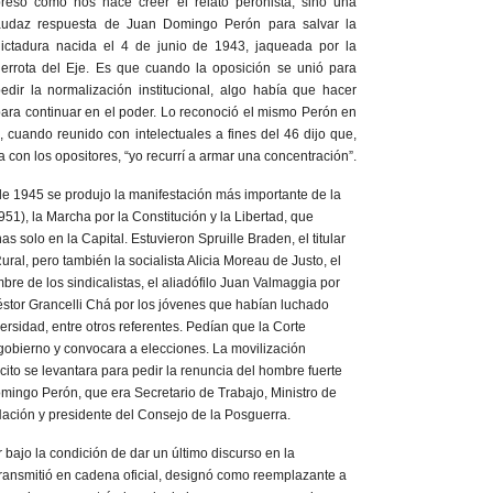
reso como nos hace creer el relato peronista, sino una
audaz respuesta de Juan Domingo Perón para salvar la
ictadura nacida el 4 de junio de 1943, jaqueada por la
errota del Eje. Es que cuando la oposición se unió para
edir la normalización institucional, algo había que hacer
ara continuar en el poder. Lo reconoció el mismo Perón en
, cuando reunido con intelectuales a fines del 46 dijo que,
a con los opositores, “yo recurrí a armar una concentración”.
 de 1945 se produjo la manifestación más importante de la
951), la Marcha por la Constitución y la Libertad, que
 solo en la Capital. Estuvieron Spruille Braden, el titular
ural, pero también la socialista Alicia Moreau de Justo, el
re de los sindicalistas, el aliadófilo Juan Valmaggia por
 Néstor Grancelli Chá por los jóvenes que habían luchado
versidad, entre otros referentes. Pedían que la Corte
gobierno y convocara a elecciones. La movilización
cito se levantara para pedir la renuncia del hombre fuerte
omingo Perón, que era Secretario de Trabajo, Ministro de
Nación y presidente del Consejo de la Posguerra.
 bajo la condición de dar un último discurso en la
transmitió en cadena oficial, designó como reemplazante a