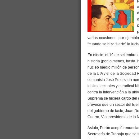
p
d
d
p
p
varias ocasiones, por ejemplo
“cuando se hizo fuerte” la luch
En efecto, el 19 de setiembre
historia (por lo menos, hasta 1
nucleó medio millón de personas
de la UIA y el de la Sociedad R
comunista José Peters, en nomb
los intelectuales y el radical
contra la intervención a la uni
Suprema se hiciera cargo del 
provocó que un sector del Ejér
del gobierno de facto, Juan D
Guerra, Vicepresidente de la 
Astuto, Perón aceptó renunciar
Secretaría de Trabajo que se 