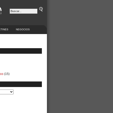
ETINES
NEGOCIOS
ico
(15)