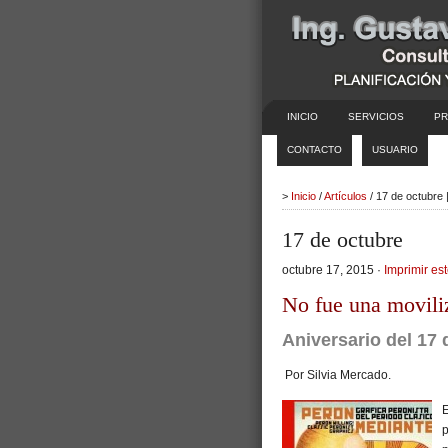
INICIO
SERVICIOS
PR
CONTACTO
USUARIO
>
Inicio
/
Artículos
/ 17 de octubre
17 de octubre
octubre 17, 2015 ·
Imprimir est
No fue una movili
Aniversario del 17 
Por Silvia Mercado.
E
p