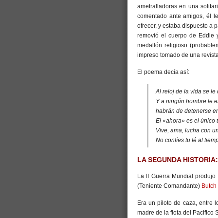
ametralladoras en una solitar
comentado ante amigos, él le
ofrecer, y estaba dispuesto a p
removió el cuerpo de Eddie y 
medallón religioso (probabl
impreso tomado de una revista
El poema decía así:
Al reloj de la vida se l
Y a ningún hombre le e
habrán de detenerse en
El «ahora» es el único 
Vive, ama, lucha con un
No confíes tu fé al tie
LA SEGUNDA HISTORIA:
La II Guerra Mundial produjo
(Teniente Comandante)
Butch
Era un piloto de caza, entre 
madre de la flota del Pacifico