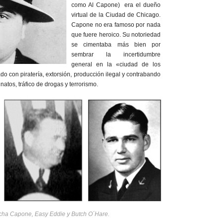
como Al Capone) era el dueño
virtual de la Ciudad de Chicago.
Capone no era famoso por nada
que fuere heroico. Su notoriedad
se cimentaba más bien por
sembrar la incertidumbre
general en la «ciudad de los
ado con piratería, extorsión, producción ilegal y contrabando
inatos, tráfico de drogas y terrorismo.
recha Capone, Easy Eddie y Butch O´Hare.