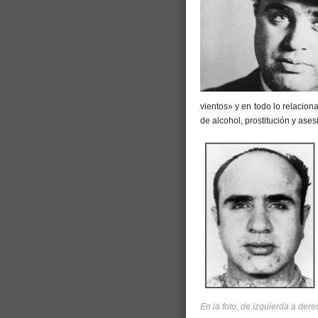
vientos» y en todo lo relacion
de alcohol, prostitución y ases
En la foto, de izquierda a de