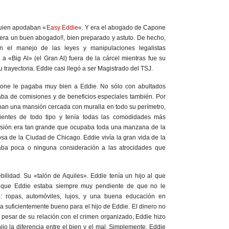
uien apodaban «
Easy Eddie
«. Y era el abogado de Capone
era un buen abogado!!, bien preparado y astuto. De hecho,
n el manejo de las leyes y manipulaciones legalistas
a «Big Al» (el Gran Al) fuera de la cárcel mientras fue su
 trayectoria. Eddie casi llegó a ser Magistrado del TSJ.
pone le pagaba muy bien a Eddie. No sólo con abultados
ba de comisiones y de beneficios especiales también. Por
aban una mansión cercada con muralla en todo su perímetro,
ientes de todo tipo y tenía todas las comodidades más
sión era tan grande que ocupaba toda una manzana de la
osa de la Ciudad de Chicago. Eddie vivía la gran vida de la
aba poca o ninguna consideración a las atrocidades que
ilidad. Su «talón de Aquiles». Eddie tenía un hijo al que
 que Eddie estaba siempre muy pendiente de que no le
o: ropas, automóviles, lujos, y una buena educación en
a suficientemente bueno para el hijo de Eddie. El dinero no
 pesar de su relación con el crimen organizado, Eddie hizo
jo la diferencia entre el bien y el mal. Simplemente, Eddie