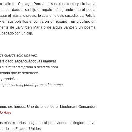
ia calle de Chicago. Pero ante sus ojos, como ya lo había
 había dado a su hijo el regalo más grande que él podía
agar el más alto precio, lo cual en efecto sucedió. La Policía
en sus bolsillos encontraron un rosario , un crucifijo, un
emente de La Virgen María o de algún Santo) y un poema
 pegado con un clip.
e da cuerda sólo una vez.
stá dado saber cuándo las manillas
 cualquier temprana o dilatada hora.
tiempo que te pertenece.
 propósito.
mpo pues el reloj puede pronto detenerse.
 muchos héroes. Uno de ellos fue el Lieutenant Comander
 O’Hare
.
los más expertos, asignado al portaviones Lexington , nave
 Sur de los Estados Unidos.