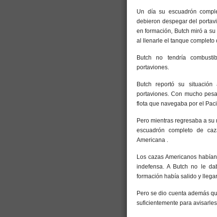
Un día su escuadrón comple
debieron despegar del portav
en formación, Butch miró a su
al llenarle el tanque completo 
Butch no tendría combustib
portaviones.
Butch reportó su situación
portaviones. Con mucho pesar,
flota que navegaba por el Pac
Pero mientras regresaba a su 
escuadrón completo de caza
Americana .
Los cazas Americanos habían 
indefensa. A Butch no le da
formación había salido y llegar
Pero se dio cuenta además que
suficientemente para avisarle