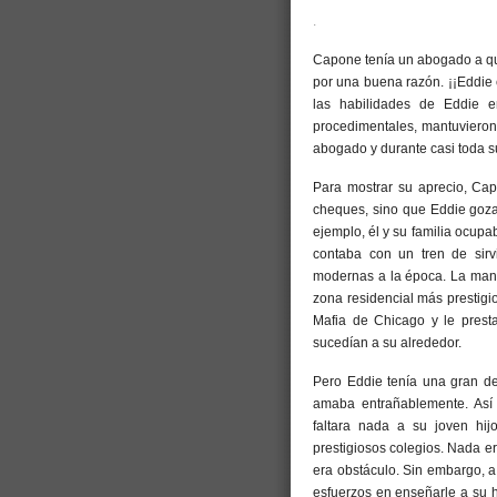
.
Capone tenía un abogado a q
por una buena razón. ¡¡Eddie 
las habilidades de Eddie e
procedimentales, mantuvieron 
abogado y durante casi toda su
Para mostrar su aprecio, Ca
cheques, sino que Eddie goza
ejemplo, él y su familia ocup
contaba con un tren de sirv
modernas a la época. La man
zona residencial más prestigi
Mafia de Chicago y le prest
sucedían a su alrededor.
Pero Eddie tenía una gran deb
amaba entrañablemente. Así
faltara nada a su joven hij
prestigiosos colegios. Nada er
era obstáculo. Sin embargo, a
esfuerzos en enseñarle a su hi