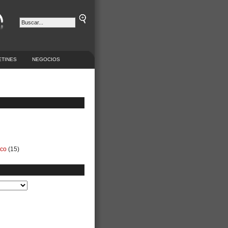
ETINES
NEGOCIOS
ico
(15)