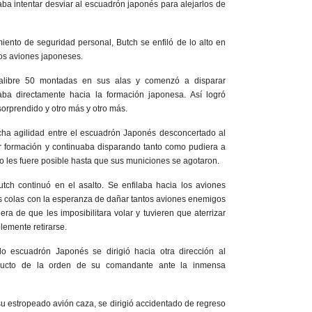
aba intentar desviar al escuadrón japonés para alejarlos de
ento de seguridad personal, Butch se enfiló de lo alto en
los aviones japoneses.
Calibre 50 montadas en sus alas y comenzó a disparar
ba directamente hacia la formación japonesa. Así logró
sorprendido y otro más y otro más.
ha agilidad entre el escuadrón Japonés desconcertado al
 formación y continuaba disparando tanto como pudiera a
 les fuere posible hasta que sus municiones se agotaron.
utch continuó en el asalto. Se enfilaba hacia los aviones
sus colas con la esperanza de dañar tantos aviones enemigos
ra de que les imposibilitara volar y tuvieren que aterrizar
lemente retirarse.
do escuadrón Japonés se dirigió hacia otra dirección al
ucto de la orden de su comandante ante la inmensa
su estropeado avión caza, se dirigió accidentado de regreso