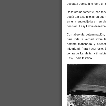
deseaba que su hijo fuera un 
Desafortunadamente, con toda
podía dar a su hijo: ni un bue
en una encrucijada en su vid
decisión. Easy Eddie deseaba r
Con absoluta determinación, 
diría toda la verdad sobre l
nombre manchado, y ofrecerl
integridad. Para hacer esto, 
contra de La Mafia, y él sabí
Easy Eddie testificó.