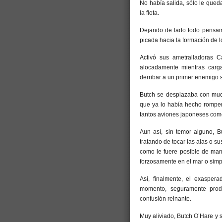
No había salida, sólo le qued
la flota.
Dejando de lado todo pensami
picada hacia la formación de 
Activó sus ametralladoras 
alocadamente mientras carga
derribar a un primer enemigo 
Butch se desplazaba con muc
que ya lo había hecho romper
tantos aviones japoneses como
Aun así, sin temor alguno, B
tratando de tocar las alas o 
como le fuere posible de mane
forzosamente en el mar o simp
Así, finalmente, el exaspera
momento, seguramente prod
confusión reinante.
Muy aliviado, Butch O’Hare y 