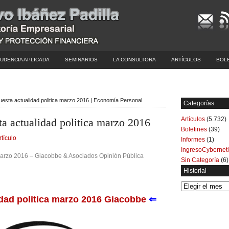
UDENCIA APLICADA
SEMINARIOS
LA CONSULTORA
ARTÍCULOS
BOL
uesta actualidad politica marzo 2016 | Economía Personal
Categorías
Artículos
(5.732)
a actualidad politica marzo 2016
Boletines
(39)
rtículo
Informes
(1)
IngresoCybernet
marzo 2016 –
Giacobbe & Asociados Opinión Pública
Sin Categoría
(6)
Historial
Historial
dad politica marzo 2016 Giacobbe
⇐