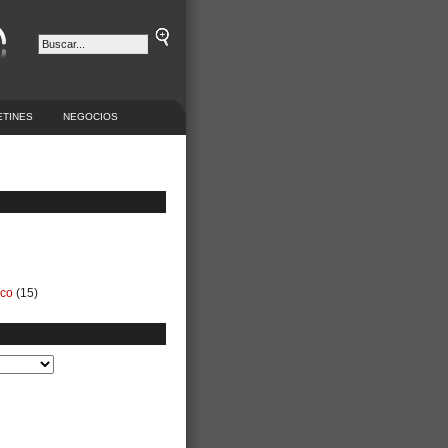
ETINES
NEGOCIOS
ico
(15)