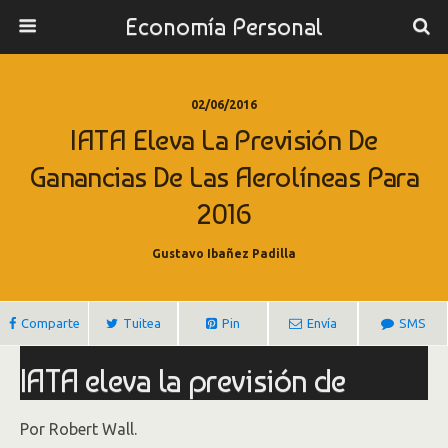
Economía Personal
02/06/2016
IATA Eleva La Previsión De
Ganancias De Las Aerolíneas Para
2016
Gustavo Ibañez Padilla
Comparte
Tuitea
Pin
Envía
SMS
IATA eleva la previsión de
ganancias de las aerolíneas
Por Robert Wall.