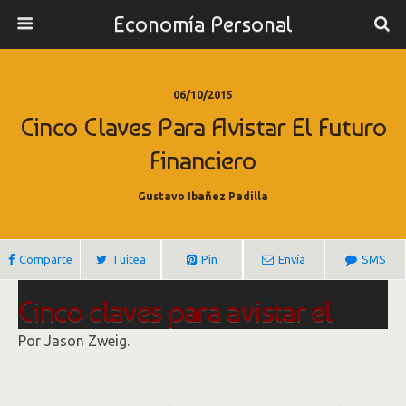
Economía Personal
06/10/2015
Cinco Claves Para Avistar El Futuro
Financiero
Gustavo Ibañez Padilla
Comparte
Tuitea
Pin
Envía
SMS
Cinco claves para avistar el
futuro financiero
Por
Jason Zweig.