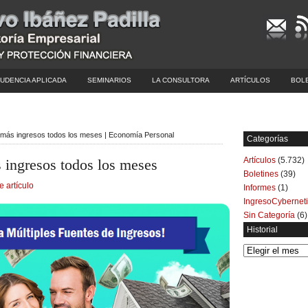
UDENCIA APLICADA
SEMINARIOS
LA CONSULTORA
ARTÍCULOS
BOL
más ingresos todos los meses | Economía Personal
Categorías
Artículos
(5.732)
ingresos todos los meses
Boletines
(39)
e artículo
Informes
(1)
IngresoCybernet
Sin Categoría
(6)
Historial
Historial