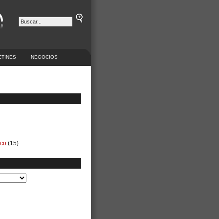
ETINES
NEGOCIOS
ico
(15)