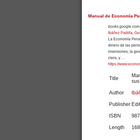
Manual de Economía Per
books.google.com
Ibáñez Padilla, Gu
La Economía Perso
dinero de las perso
inversiones, la ges
ciera, y …
https://www.econom
Man
Title
sus
Author
Ibá
Publisher
Edi
ISBN
987
Length
168