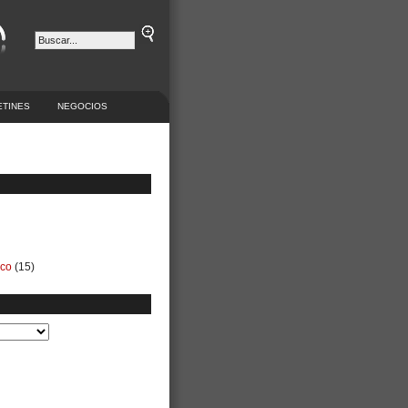
ETINES
NEGOCIOS
ico
(15)