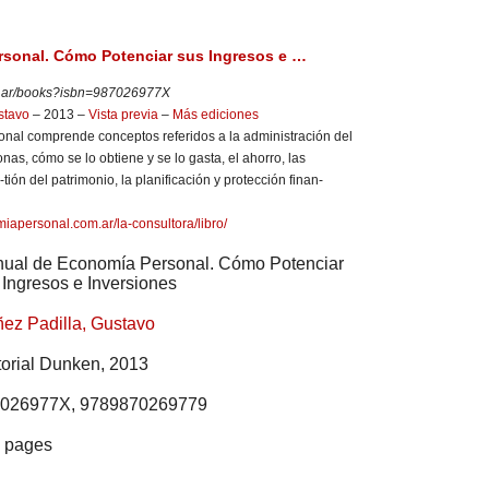
sonal. Cómo Potenciar sus Ingresos e …
.ar/books?isbn=987026977X
stavo
– 2013 –
Vista previa
– ‎
Más ediciones
nal comprende conceptos referidos a la administración del
nas, cómo se lo obtiene y se lo gasta, el ahorro, las
-tión del patrimonio, la planificación y protección finan-
iapersonal.com.ar/la-consultora/libro/
ual de Economía Personal. Cómo Potenciar
 Ingresos e Inversiones
ñez Padilla, Gustavo
torial Dunken, 2013
026977X, 9789870269779
 pages