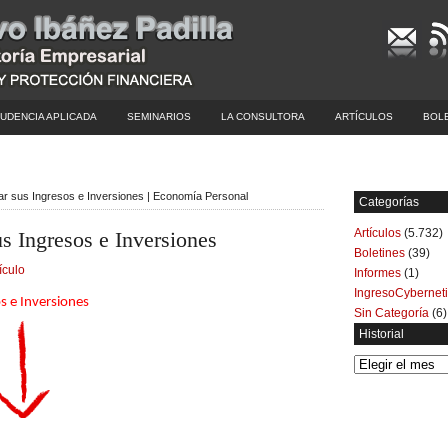
UDENCIA APLICADA
SEMINARIOS
LA CONSULTORA
ARTÍCULOS
BOL
r sus Ingresos e Inversiones | Economía Personal
Categorías
Artículos
(5.732)
s Ingresos e Inversiones
Boletines
(39)
ículo
Informes
(1)
IngresoCybernet
s e Inversiones
Sin Categoría
(6)
Historial
Historial