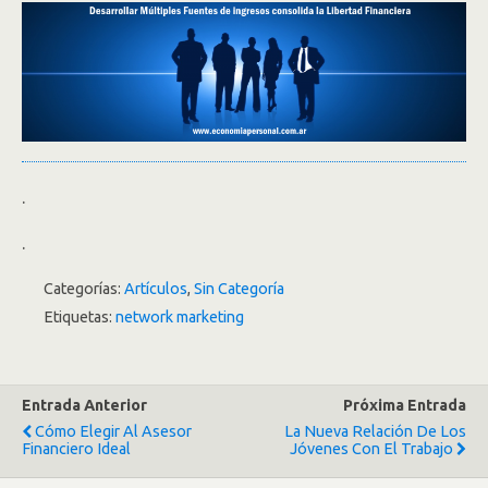
.
.
Categorías:
Artículos
,
Sin Categoría
Etiquetas:
network marketing
Entrada Anterior
Próxima Entrada
Cómo Elegir Al Asesor
La Nueva Relación De Los
Financiero Ideal
Jóvenes Con El Trabajo