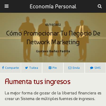
Economía Personal
03/10/2022
Cómo Promocionar Tu Negocio De
Network Marketing
Gustavo Ibañez Padilla
Comparte
Tuitea
Pin
Envía
SMS
Aumenta tus ingresos
La mejor forma de gozar de la libertad financiera es
crear un Sistema de múltiples fuentes de ingresos.