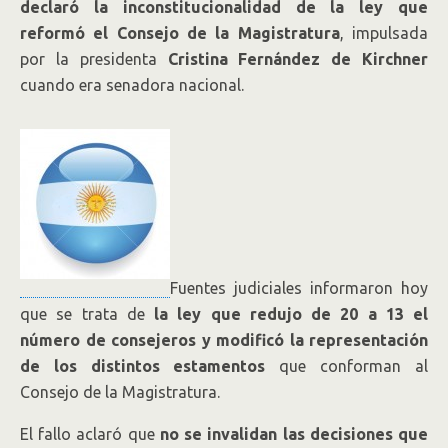
miembros del Consejo de la
declaró la inconstitucionalidad de la ley que
reformó el Consejo de la Magistratura
, impulsada
Magistratura
por la presidenta
Cristina Fernández de Kirchner
cuando era senadora nacional.
La sala II de la Cámara Contencioso
Administrativo Federal lo resolvió. El
oficialismo puede apelar a la Corte
Suprema de Justicia.
Fuentes judiciales informaron hoy
que se trata de
la ley que redujo de 20 a 13 el
número de consejeros y modificó la representación
de los distintos estamentos
que conforman al
Consejo de la Magistratura.
El fallo aclaró que
no se invalidan las decisiones que