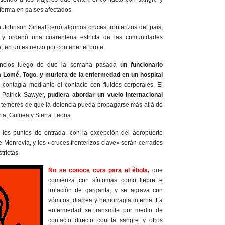
nferma en países afectados.
 Johnson Sirleaf cerró algunos cruces fronterizos del país,
os y ordenó una cuarentena estricta de las comunidades
a, en un esfuerzo por contener el brote.
uncios luego de que la semana pasada
un funcionario
vía Lomé, Togo, y muriera de la enfermedad en un hospital
contagia mediante el contacto con fluidos corporales. El
, Patrick Sawyer,
pudiera abordar un vuelo internacional
 temores de que la dolencia pueda propagarse más allá de
ria, Guinea y Sierra Leona.
 los puntos de entrada, con la excepción del aeropuerto
e Monrovia, y los «cruces fronterizos clave» serán cerrados
trictas.
No se conoce cura para el ébola
,
que
comienza con síntomas como fiebre e
irritación de garganta, y se agrava con
vómitos, diarrea y hemorragia interna. La
enfermedad se transmite por medio de
contacto directo con la sangre y otros