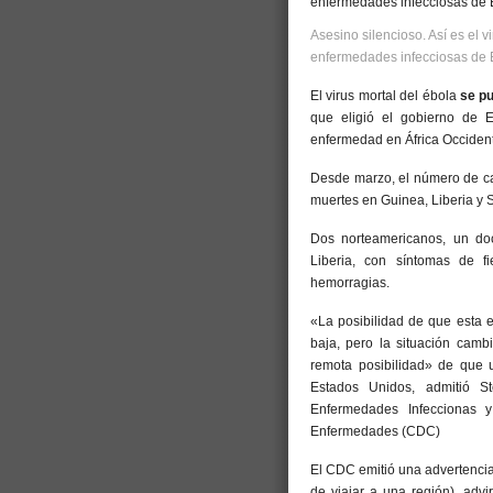
Asesino silencioso. Así es el 
enfermedades infecciosas de 
El virus mortal del ébola
se pu
que eligió el gobierno de E
enfermedad en África Occiden
Desde marzo, el número de ca
muertes en Guinea, Liberia y 
Dos norteamericanos, un doc
Liberia, con síntomas de fi
hemorragias.
«La posibilidad de que esta 
baja, pero la situación cam
remota posibilidad» de que u
Estados Unidos, admitió S
Enfermedades Infeccionas 
Enfermedades (CDC)
El CDC emitió una advertencia
de viajar a una región), advi