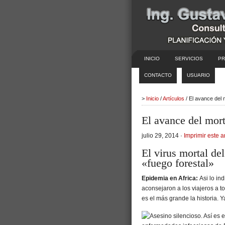
INICIO
SERVICIOS
PR
CONTACTO
USUARIO
>
Inicio
/
Artículos
/ El avance del 
El avance del mort
julio 29, 2014 ·
Imprimir este a
El virus mortal de
«fuego forestal»
Epidemia en Africa:
Asi lo in
aconsejaron a los viajeros a to
es el más grande la historia. 