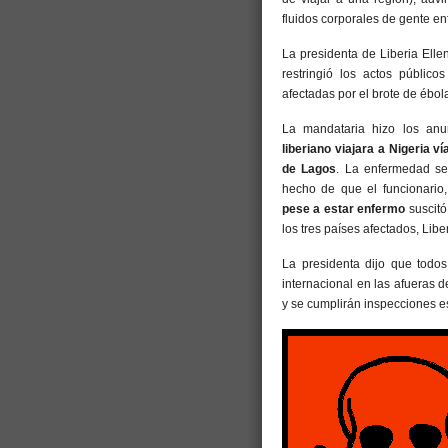
fluidos corporales de gente e
La presidenta de Liberia Ellen
restringió los actos públic
afectadas por el brote de ébol
La mandataria hizo los an
liberiano viajara a Nigeria 
de Lagos
. La enfermedad se 
hecho de que el funcionario
pese a estar enfermo
suscitó
los tres países afectados, Libe
La presidenta dijo que todos
internacional en las afueras d
y se cumplirán inspecciones es