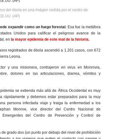
virus del ébola en una imágen cedida por el centro de
EE.UU. (AP)
ede expandir como un fuego forestal
. Esa fue la metáfora
stados Unidos para calificar el peligroso avance de la
tal, en
la mayor epidemia de este mal de la historia
.
sos registrados de ébola ascendió a 1.201 casos, con 672
Sierra Leona.
tor y una misionera, contrajeron en virus en Monrovia,
ebre, dolores en las articulaciones, diarrea, vómitos y
epidemia se extienda más allá de África Occidental es muy
bia rápidamente y debemos estar preparados para la muy
na persona infectada viaje y traiga la enfermedad a los
tephan Monroe, vice director del Centro Nacional de
y Emergentes del Centro de Prevención y Control de
 de grado dos (un punto por debajo del nivel de prohibición
rtiendo a los viajeros que eviten el contacto con sangre y