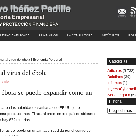
UDENCIA APLICADA
SEMINARIOS
LA CONSULTORA
ARTÍCULOS
BOL
mortal virus del ébola | Economía Personal
Categorías
Artículos
(5.732)
al virus del ébola
Boletines
(39)
rtículo
Informes
(1)
IngresoCybernet
l ébola se puede expandir como un
Sin Categoría
(6)
Historial
dicaron las autoridades sanitarias de EE.UU., que
Historial
mar precauciones. El actual brote, en tres países africanos,
Ya hay 672 muertos.