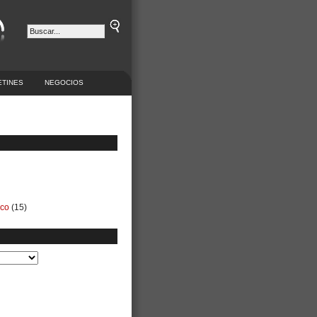
ETINES
NEGOCIOS
ico
(15)