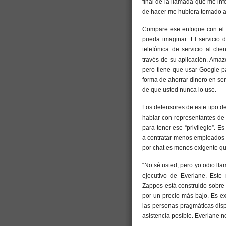
final de la llamada que me i
de hacer me hubiera tomado a
Compare ese enfoque con el 
pueda imaginar. El servicio 
telefónica de servicio al cli
través de su aplicación. Ama
pero tiene que usar Google p
forma de ahorrar dinero en ser
de que usted nunca lo use.
Los defensores de este tipo d
hablar con representantes de 
para tener ese “privilegio”. Es
a contratar menos empleados d
por chat es menos exigente qu
“No sé usted, pero yo odio lla
ejecutivo de Everlane. Est
Zappos está construido sobre 
por un precio más bajo. Es ex
las personas pragmáticas dis
asistencia posible. Everlane n