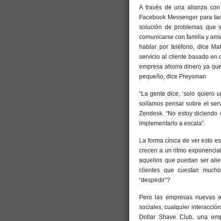
A través de una alianza co
Facebook Messenger para tare
solución de problemas que s
comunicarse con familia y ami
hablar por teléfono, dice Ma
servicio al cliente basado en
empresa ahorra dinero ya que
pequeño, dice Preysman
“La gente dice, ‘solo quiero 
solíamos pensar sobre el servi
Zendesk. “No estoy diciendo 
implementarlo a escala”.
La forma cínica de ver esto e
crecen a un ritmo exponencial
aquellos que puedan ser alie
clientes que cuestan much
“despedir”?
Pero las empresas nuevas e
sociales, cualquier interacción
Dollar Shave Club, una emp