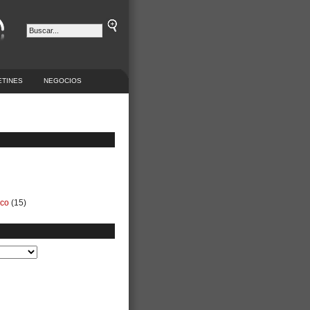
ETINES
NEGOCIOS
ico
(15)