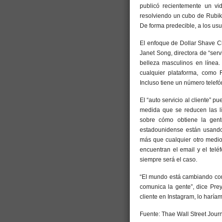
publicó recientemente un vi
resolviendo un cubo de Rubik 
De forma predecible, a los us
El enfoque de Dollar Shave Clu
Janet Song, directora de “ser
belleza masculinos en línea. 
cualquier plataforma, como 
Incluso tiene un número telefó
El “auto servicio al cliente” p
medida que se reducen las lí
sobre cómo obtiene la gente
estadounidense están usando 
más que cualquier otro medio
encuentran el email y el telé
siempre será el caso.
“El mundo está cambiando com
comunica la gente”, dice Prey
cliente en Instagram, lo haríam
Fuente: Thae Wall Street Journ