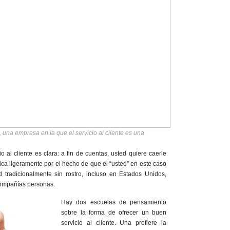
 una empresa en la que el servicio al cliente es una
 al cliente es clara: a fin de cuentas, usted quiere caerle
ica ligeramente por el hecho de que el “usted” en este caso
tradicionalmente sin rostro, incluso en Estados Unidos,
compañías personas.
Hay dos escuelas de pensamiento
sobre la forma de ofrecer un buen
servicio al cliente. Una prefiere la