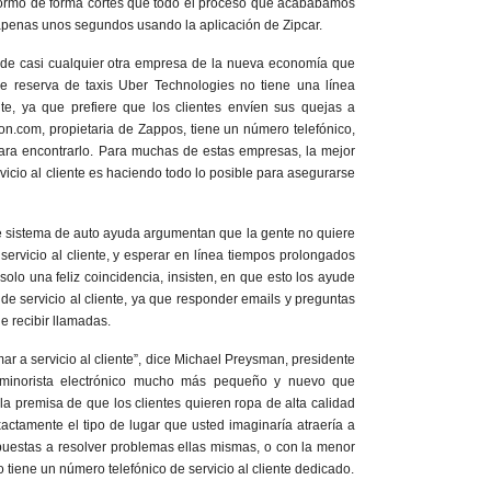
nformó de forma cortes que todo el proceso que acabábamos
penas unos segundos usando la aplicación de Zipcar.
de casi cualquier otra empresa de la nueva economía que
de reserva de taxis Uber Technologies no tiene una línea
ente, ya que prefiere que los clientes envíen sus quejas a
zon.com
,
propietaria de Zappos, tiene un número telefónico,
ara encontrarlo. Para muchas de estas empresas, la mejor
vicio al cliente es haciendo todo lo posible para asegurarse
e sistema de auto ayuda argumentan que la gente no quiere
servicio al cliente, y esperar en línea tiempos prolongados
 solo una feliz coincidencia, insisten, en que esto los ayude
e servicio al cliente, ya que responder emails y preguntas
e recibir llamadas.
mar a servicio al cliente”, dice Michael Preysman, presidente
e minorista electrónico mucho más pequeño y nuevo que
la premisa de que los clientes quieren ropa de alta calidad
actamente el tipo de lugar que usted imaginaría atraería a
puestas a resolver problemas ellas mismas, o con la menor
o tiene un número telefónico de servicio al cliente dedicado.