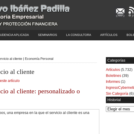
UDENCIA APLICADA
SEMINARIOS
LA CONSULTORA
ARTÍCULOS
BOL
ervicio al cliente | Economía Personal
Categorías
Artículos
(5.732)
cio al cliente
Boletines
(39)
este artículo
Informes
(1)
IngresoCybernet
cio al cliente: personalizado o
Sin Categoría
(6)
Historial
Historial