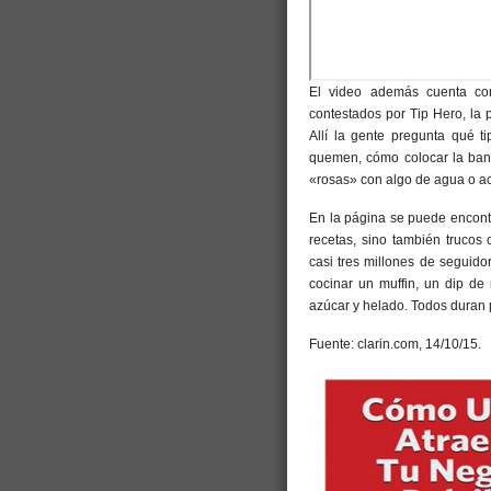
El video además cuenta c
contestados por Tip Hero, la
Allí la gente pregunta qué 
quemen, cómo colocar la band
«rosas» con algo de agua o ac
En la página se puede encontr
recetas, sino también trucos 
casi tres millones de seguido
cocinar un muffin, un dip de
azúcar y helado. Todos duran
Fuente: clarin.com, 14/10/15.