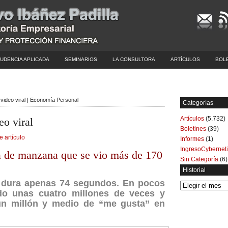
UDENCIA APLICADA
SEMINARIOS
LA CONSULTORA
ARTÍCULOS
BOL
 video viral | Economía Personal
Categorías
Artículos
(5.732)
eo viral
Boletines
(39)
e artículo
Informes
(1)
IngresoCybernet
ta de manzana que se vio más de 170
Sin Categoría
(6)
Historial
p dura apenas 74 segundos. En pocos
Historial
do unas cuatro millones de veces y
n millón y medio de “me gusta” en