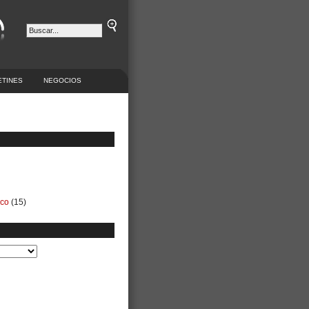
ETINES
NEGOCIOS
ico
(15)