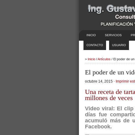
INICIO
SERVICIOS
PR
CONTACTO
USUARIO
>
Inicio
/
Artículos
/ El poder de un
El poder de un vid
octubre 14, 2015 ·
Imprimir est
Una receta de tar
millones de veces
Video viral:
El cli
días fue comparti
acumuló más de u
Facebook.