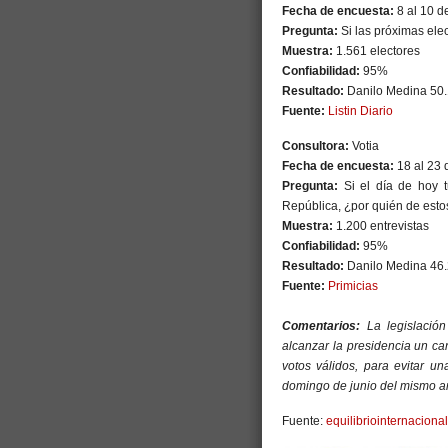
Fecha de encuesta:
8 al 10 de
Pregunta:
Si las próximas ele
Muestra:
1.561 electores
Confiabilidad:
95%
Resultado:
Danilo Medina 50.
Fuente:
Listin Diario
Consultora:
Votia
Fecha de encuesta:
18 al 23 
Pregunta:
Si el día de hoy t
República, ¿por quién de esto
Muestra:
1.200 entrevistas
Confiabilidad:
95%
Resultado:
Danilo Medina 46.
Fuente:
Primicias
Comentarios:
La legislació
alcanzar la presidencia un ca
votos válidos, para evitar u
domingo de junio del mismo añ
Fuente:
equilibriointernaciona