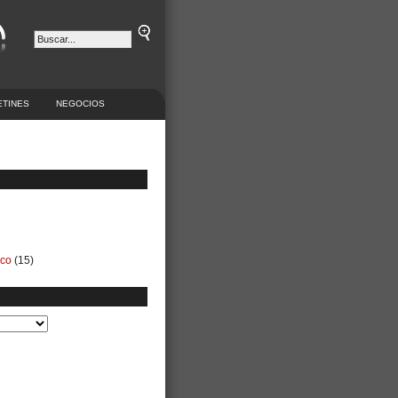
ETINES
NEGOCIOS
ico
(15)