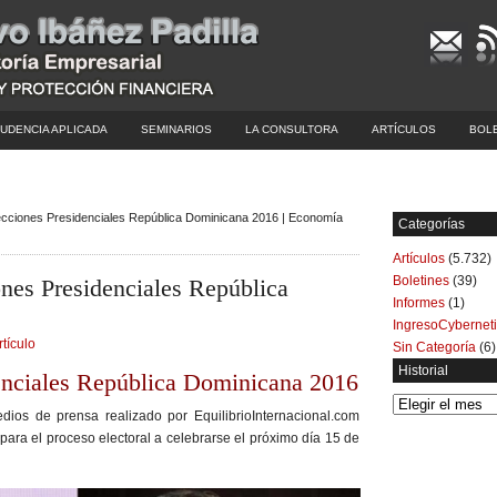
UDENCIA APLICADA
SEMINARIOS
LA CONSULTORA
ARTÍCULOS
BOL
ecciones Presidenciales República Dominicana 2016 | Economía
Categorías
Artículos
(5.732)
Boletines
(39)
ones Presidenciales República
Informes
(1)
IngresoCybernet
rtículo
Sin Categoría
(6)
Historial
enciales República Dominicana 2016
Historial
dios de prensa realizado por EquilibrioInternacional.com
para el proceso electoral a celebrarse el próximo día 15 de