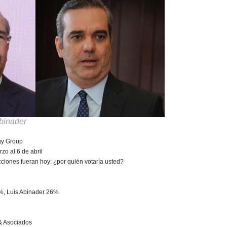
binader
gy Group
zo al 6 de abril
cciones fueran hoy: ¿por quién votaría usted?
%, Luis Abinader 26%
& Asociados