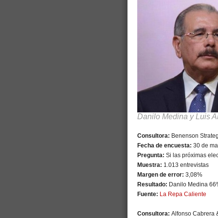
Danilo Medina y Luis A
Consultora:
Benenson Strate
Fecha de encuesta:
30 de mar
Pregunta:
Si las próximas ele
Muestra:
1.013 entrevistas
Margen de error:
3,08%
Resultado:
Danilo Medina 66
Fuente:
La Repa Caliente
Consultora:
Alfonso Cabrera 