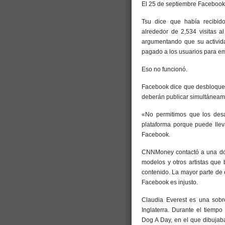
El 25 de septiembre Facebook 
Tsu dice que había recibid
alrededor de 2,534 visitas a
argumentando que su activida
pagado a los usuarios para emp
Eso no funcionó.
Facebook dice que desbloquear
deberán publicar simultáneam
«No permitimos que los desar
plataforma porque puede lle
Facebook.
CNNMoney contactó a una doc
modelos y otros artistas que
contenido. La mayor parte de 
Facebook es injusto.
Claudia Everest es una sobr
Inglaterra. Durante el tiemp
Dog A Day, en el que dibujab