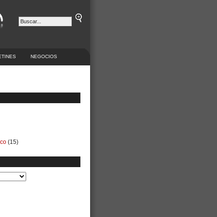
ETINES
NEGOCIOS
ico
(15)