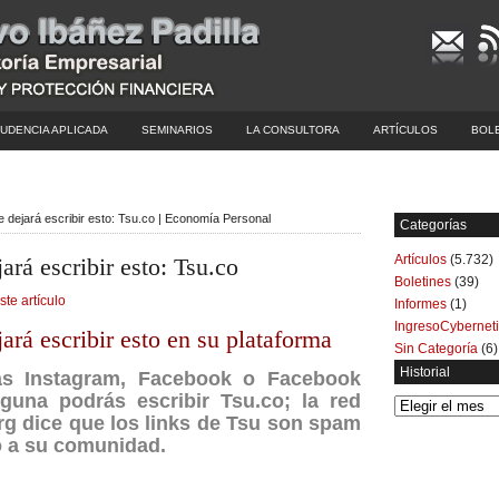
UDENCIA APLICADA
SEMINARIOS
LA CONSULTORA
ARTÍCULOS
BOL
 dejará escribir esto: Tsu.co | Economía Personal
Categorías
Artículos
(5.732)
ará escribir esto: Tsu.co
Boletines
(39)
ste artículo
Informes
(1)
IngresoCybernet
ará escribir esto en su plataforma
Sin Categoría
(6)
Historial
as Instagram, Facebook o Facebook
guna podrás escribir Tsu.co; la red
Historial
rg dice que los links de Tsu son spam
o a su comunidad.