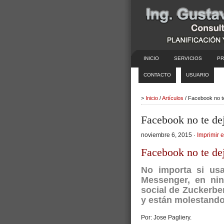
INICIO
SERVICIOS
PR
CONTACTO
USUARIO
>
Inicio
/
Artículos
/ Facebook no te
Facebook no te dej
noviembre 6, 2015 ·
Imprimir e
Facebook no te dej
No importa si us
Messenger, en nin
social de Zuckerbe
y están molestand
Por: Jose Pagliery.