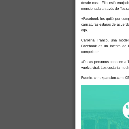
desde casa. Ella está enojad
mencionada a través de Tsu.co
«Facebook los quitó por com
caricaturas estarás de acuerdo
dijo.
Carolina Franco, una mode
Facebook es un intento de l
competidor.
«Pocas personas conocen a T
vuelva viral. Les costaría much
Fuente: cnnexpansion.com, 05