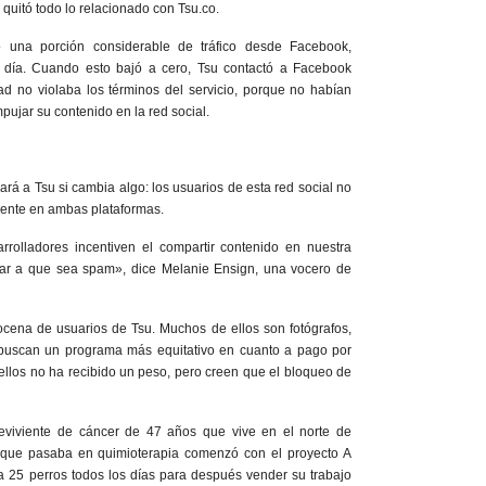
quitó todo lo relacionado con Tsu.co.
o una porción considerable de tráfico desde Facebook,
l día. Cuando esto bajó a cero, Tsu contactó a Facebook
d no violaba los términos del servicio, porque no habían
ujar su contenido en la red social.
á a Tsu si cambia algo: los usuarios de esta red social no
ente en ambas plataformas.
rolladores incentiven el compartir contenido en nuestra
var a que sea spam», dice Melanie Ensign, una vocero de
ena de usuarios de Tsu. Muchos de ellos son fotógrafos,
 buscan un programa más equitativo en cuanto a pago por
ellos no ha recibido un peso, pero creen que el bloqueo de
eviviente de cáncer de 47 años que vive en el norte de
o que pasaba en quimioterapia comenzó con el proyecto A
a 25 perros todos los días para después vender su trabajo