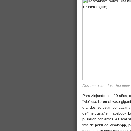
Descontracturados. Una nueva 
Para Alejandro, de 19 años, 
“Ale” escrito en el vaso giga
grandes, se están por casar y
de “me gusta” en Facebook. Los
pusieron contentos. A Carolin
foto de perfil de WhatsApp, p
juega. Esa imagen que todos v