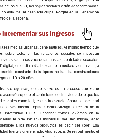
 de los sub 30, las reglas sociales están desacartonadas.
to no está mal ni despierta culpa. Porque en la Generación
ntro de la escena.
clases medias urbanas, tiene matices. Al mismo tiempo que
s sobre todo, en las relaciones sociales se muestran
movidas solidarias y respetar más las identidades sexuales.
igital, en el día a día buscan lo inmediato y en la vida, a
 cambio constante de la época no habilita construcciones
egar en 10 o 20 años.
listas o egoístas, lo que se ve es un proceso que viene
 acentuó: supone el corrimiento del individuo de lo que les
dicionales como la Iglesia o la escuela. Ahora, la sociedad
te a vos mismo”, opina Cecilia Arizaga, directora de la
a universidad UCES. Describe: “Antes vivíamos en la
ciedad te pide iniciativa individual, ser uno mismo, tener
sensible a los nuevos productos, es decir, ser cool”. Esa
idad fuerte y diferenciada. Algo egoíca. Se retroalimenta: el