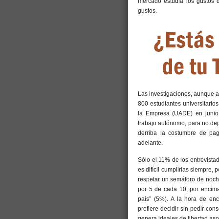
mercado estudia los gustos 
gustos.
Las investigaciones, aunque a
800 estudiantes universitario
la Empresa (UADE) en junio 
trabajo autónomo, para no de
derriba la costumbre de pag
adelante.
Sólo el 11% de los entrevistad
es difícil cumplirlas siempre,
respetar un semáforo de noche
por 5 de cada 10, por encima 
país” (5%). A la hora de enc
prefiere decidir sin pedir co
genera ideales de libertad aso