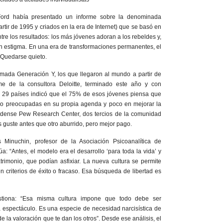
 Ford había presentado un informe sobre la denominada
rtir de 1995 y criados en la era de Internet) que se basó en
tre los resultados: los más jóvenes adoran a los rebeldes y,
 un estigma. En una era de transformaciones permanentes, el
 Quedarse quieto.
lamada Generación Y, los que llegaron al mundo a partir de
e de la consultora Deloitte, terminado este año y con
 29 países indicó que el 75% de esos jóvenes piensa que
o preocupadas en su propia agenda y poco en mejorar la
idense Pew Research Center, dos tercios de la comunidad
es guste antes que otro aburrido, pero mejor pago.
s Minuchin, profesor de la Asociación Psicoanalítica de
: “Antes, el modelo era el desarrollo ‘para toda la vida’ y
rimonio, que podían asfixiar. La nueva cultura se permite
en criterios de éxito o fracaso. Esa búsqueda de libertad es
stiona: “Esa misma cultura impone que todo debe ser
 espectáculo. Es una especie de necesidad narcisística de
de la valoración que te dan los otros”. Desde ese análisis, el