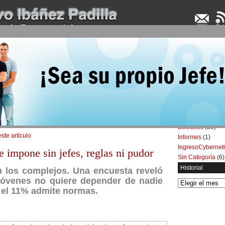
UDENCIA APLICADA
SEMINARIOS
LA CONSULTORA
ARTÍCULOS
BOL
: Trabajar sin jefes | Economía Personal
Categorías
Artículos
(5.732)
abajar sin jefes
Boletines
(39)
este artículo
Informes
(1)
IngresoCybernet
 impone sin jefes, reglas ni pudor
Sin Categoría
(6)
Historial
n los complejos.
Una encuesta reveló
jóvenes no quiere depender de nadie
Historial
o el 11% admite normas.