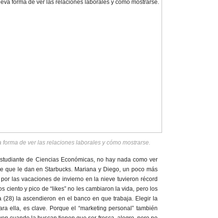
forma de ver las relaciones laborales y cómo mostrarse.
estudiante de Ciencias Económicas, no hay nada como ver
nte que le dan en Starbucks. Mariana y Diego, un poco más
 por las vacaciones de invierno en la nieve tuvieron récord
 ciento y pico de “likes” no les cambiaron la vida, pero los
a (28) la ascendieron en el banco en que trabaja. Elegir la
ara ella, es clave. Porque el “marketing personal” también
en cuando la buscan tienen que ser fresca, alegre, pero no