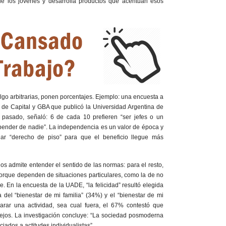
de los jóvenes y desarrolla productos que acentúan esos
lgo arbitrarias, ponen porcentajes. Ejemplo: una encuesta a
s de Capital y GBA que publicó la Universidad Argentina de
pasado, señaló: 6 de cada 10 prefieren “ser jefes o un
pender de nadie”. La independencia es un valor de época y
ar “derecho de piso” para que el beneficio llegue más
os admite entender el sentido de las normas: para el resto,
 porque dependen de situaciones particulares, como la de no
. En la encuesta de la UADE, “la felicidad” resultó elegida
del “bienestar de mi familia” (34%) y el “bienestar de mi
arar una actividad, sea cual fuera, el 67% contestó que
nsejos. La investigación concluye: “La sociedad posmoderna
ciados a actitudes individualistas”