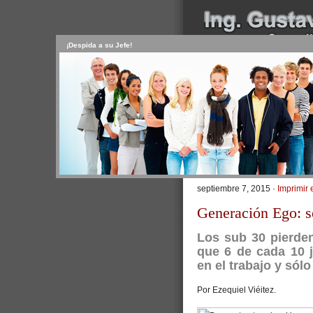
¡Despida a su Jefe!
INICIO
SERVICIOS
PR
CONTACTO
USUARIO
>
Inicio
/
Artículos
/ Generación Ego
Generación Ego: Tr
septiembre 7, 2015 ·
Imprimir 
Generación Ego: se
Los sub 30 pierde
que 6 de cada 10 
en el trabajo y sól
Por Ezequiel Viéitez.