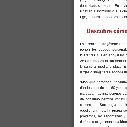
demasiado sensual… En la vida
Mostrar la intimidad o el éxi
Ego, la individualidad es el ce
Esta realidad, de jóvenes de 
ponen los deseos personale
tolerantes: suelen apoyar las 
Acostumbrados al “on demand” d
lo sumo al mediano plazo. El
largas o imaginarse adónde ll
“Más que personas individua
dándose desde los ‘60 y que se
marcaban las instituciones tra
de consumo permite construir
carrera de Sociología de l
obediencia; hoy, la propia so
proyectos, ser espontáneo y 
dinámica exige tener una ident