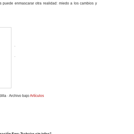
s puede enmascarar otra realidad: miedo a los cambios y
.
.
illa · Archivo bajo
Artículos
ción Ego: Trabajar sin jefes”