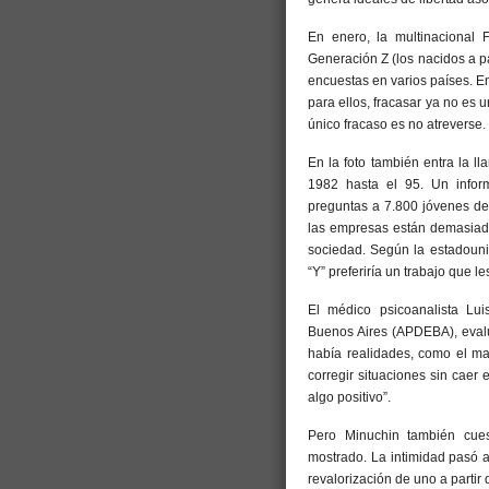
En enero, la multinacional
Generación Z (los nacidos a pa
encuestas en varios países. En
para ellos, fracasar ya no es
único fracaso es no atreverse.
En la foto también entra la l
1982 hasta el 95. Un inform
preguntas a 7.800 jóvenes de
las empresas están demasiad
sociedad. Según la estadoun
“Y” preferiría un trabajo que l
El médico psicoanalista Lui
Buenos Aires (APDEBA), evalúa
había realidades, como el mat
corregir situaciones sin caer 
algo positivo”.
Pero Minuchin también cue
mostrado. La intimidad pasó a
revalorización de uno a partir 