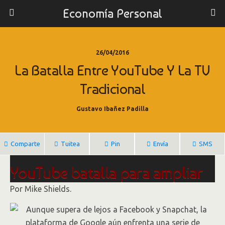
Economía Personal
26/04/2016
La Batalla Entre YouTube Y La TV
Tradicional
Gustavo Ibañez Padilla
Comparte
Tuitea
Pin
Envía
SMS
YouTube batalla para ampliar
su tajada de la publicidad que
Por
Mike Shields.
migra de la TV a la web