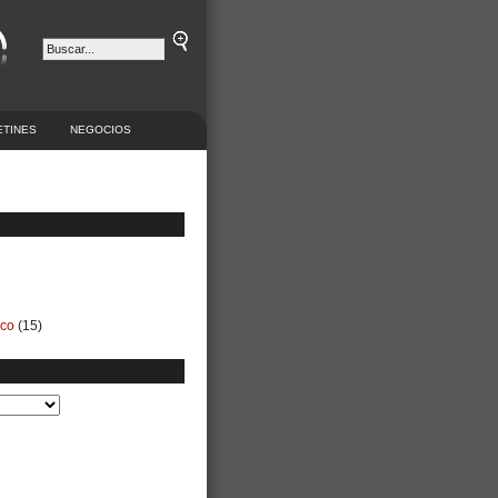
ETINES
NEGOCIOS
ico
(15)