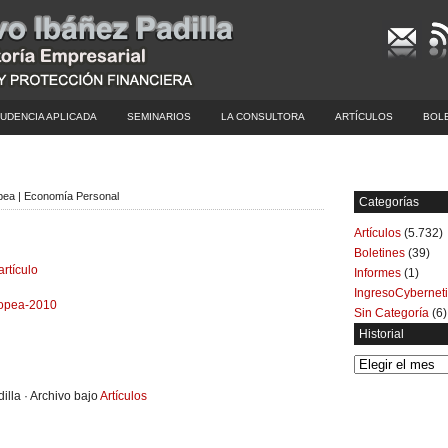
UDENCIA APLICADA
SEMINARIOS
LA CONSULTORA
ARTÍCULOS
BOL
opea | Economía Personal
Categorías
Artículos
(5.732)
Boletines
(39)
artículo
Informes
(1)
IngresoCybernet
ropea-2010
Sin Categoría
(6)
Historial
Historial
illa · Archivo bajo
Artículos