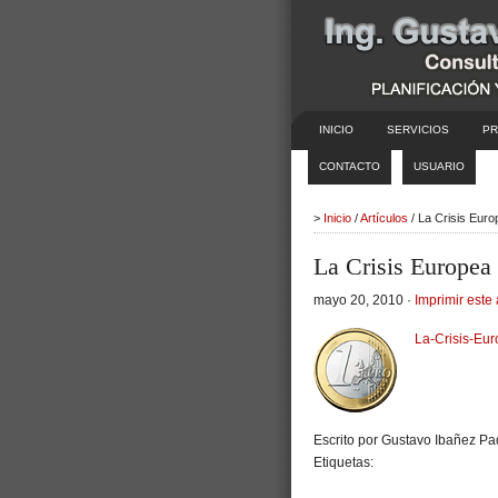
INICIO
SERVICIOS
PR
CONTACTO
USUARIO
>
Inicio
/
Artículos
/ La Crisis Eur
La Crisis Europea
mayo 20, 2010 ·
Imprimir este 
La-Crisis-Eu
Escrito por Gustavo Ibañez Pad
Etiquetas: