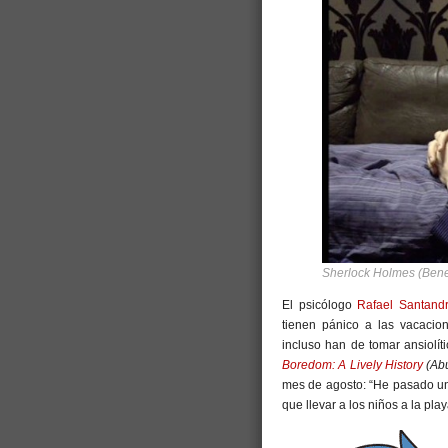
Sherlock Holmes (Bene
El psicólogo
Rafael Santand
tienen pánico a las vacacio
incluso han de tomar ansiolí
Boredom: A Lively History
(Abu
mes de agosto: “He pasado una
que llevar a los niños a la pl