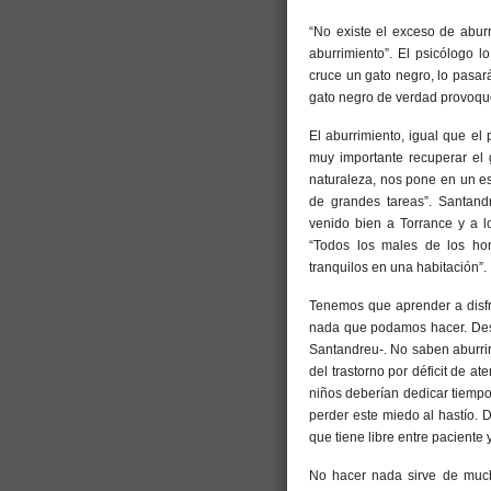
“No existe el exceso de aburr
aburrimiento”. El psicólogo l
cruce un gato negro, lo pasar
gato negro de verdad provoqu
El aburrimiento, igual que el
muy importante recuperar el 
naturaleza, nos pone en un es
de grandes tareas”. Santan
venido bien a Torrance y a lo
“Todos los males de los ho
tranquilos en una habitación”.
Tenemos que aprender a disfr
nada que podamos hacer. Desd
Santandreu-. No saben aburri
del trastorno por déficit de a
niños deberían dedicar tiempo
perder este miedo al hastío. 
que tiene libre entre paciente 
No hacer nada sirve de much