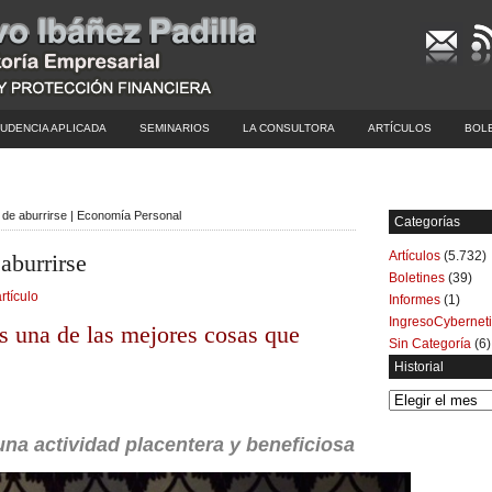
UDENCIA APLICADA
SEMINARIOS
LA CONSULTORA
ARTÍCULOS
BOL
 de aburrirse | Economía Personal
Categorías
Artículos
(5.732)
aburrirse
Boletines
(39)
rtículo
Informes
(1)
IngresoCybernet
es una de las mejores cosas que
Sin Categoría
(6)
Historial
Historial
una actividad placentera y beneficiosa