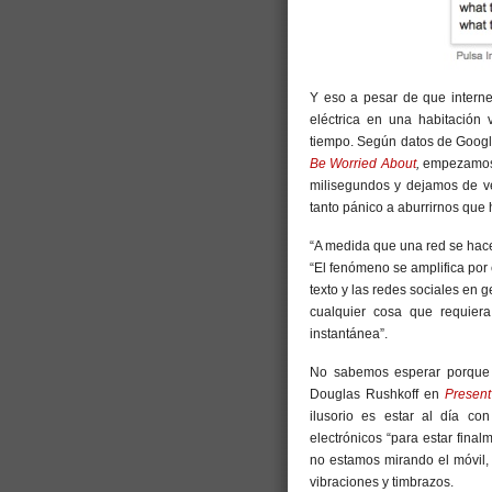
Y eso a pesar de que interne
eléctrica en una habitación
tiempo. Según datos de Google
Be Worried About
,
empezamos 
milisegundos y dejamos de v
tanto pánico a aburrirnos que
“A medida que una red se hace
“El fenómeno se amplifica por
texto y las redes sociales en
cualquier cosa que requiera
instantánea”.
No sabemos esperar porque 
Douglas Rushkoff en
Presen
ilusorio es estar al día co
electrónicos “para estar final
no estamos mirando el móvil, 
vibraciones y timbrazos.