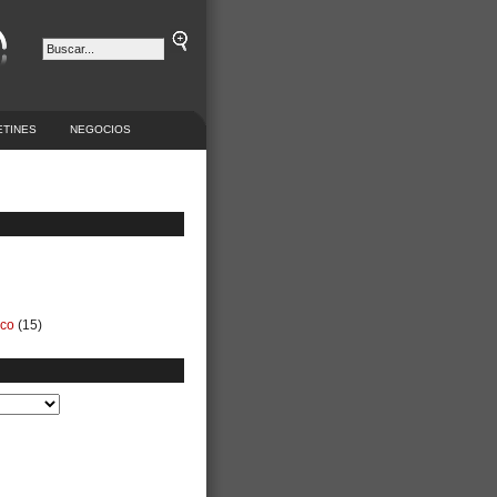
ETINES
NEGOCIOS
ico
(15)