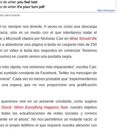
t no siempre nos divierte. A veces es como una descarga
 vacía: sólo es un medio con el que intentamos matar el
 y Microsoft citados por Nicholas Carr en
What Should We
a abandonar una página si tarda en cargarse más de 250
er un vídeo si tarda dos segundos en comenzar. Tenemos
 huimos en cuanto vemos una pantalla negra.
 más rápida, nos volvemos más impacientes”, escribe Carr.
 el zumbido constante de Facebook, Twitter, los mensajes de
 general”. Cada vez es menos probable que “experimentemos
 una espera, que no nos proporcione una gratificación
queremos vivir en un presente constante, como sugiere
t Shock: When Everything Happens Now
: nuestro objetivo
n todas las actualizaciones de redes sociales y correos
mente en el ahora”. No nos permitimos un instante vacío: si
es el propio teléfono el que requiere nuestra atención con