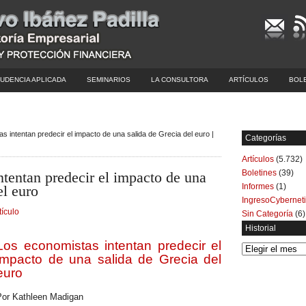
UDENCIA APLICADA
SEMINARIOS
LA CONSULTORA
ARTÍCULOS
BOL
s intentan predecir el impacto de una salida de Grecia del euro |
Categorías
Artículos
(5.732)
Boletines
(39)
tentan predecir el impacto de una
Informes
(1)
el euro
IngresoCybernet
tículo
Sin Categoría
(6)
Historial
Los economistas intentan predecir el
Historial
impacto de una salida de Grecia del
euro
Por Kathleen Madigan