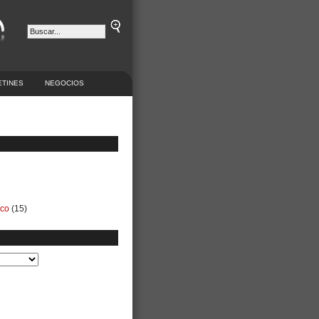
ETINES
NEGOCIOS
ico
(15)