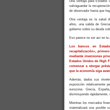
Una ventaja para Estados U
salvaguardar la recuperació
de observador hasta que hay
Otra ventaja es la salud 
años, una salida de Grecia
gobierno sobre su deuda sob
Eso parece no ser así en la 
Los bancos en Estado
recapitalización», primer
mediante inversiones priv
Estados Unidos de High F
comenzar a otorgar prést
que la economía siga ava
Además, dados sus niveles
exposición relativamente 
eurozona: Grecia, España,
disminuyendo rápidamente, 
Mientras los mercados fina
materializará una posible 