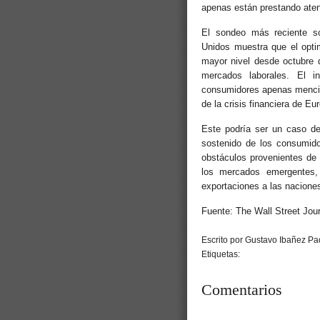
apenas están prestando aten
El sondeo más reciente s
Unidos muestra que el opti
mayor nivel desde octubre 
mercados laborales. El 
consumidores apenas mencion
de la crisis financiera de Eu
Este podría ser un caso de
sostenido de los consumido
obstáculos provenientes de
los mercados emergentes
exportaciones a las naciones
Fuente: The Wall Street Jour
Escrito por Gustavo Ibañez Pad
Etiquetas:
Comentarios