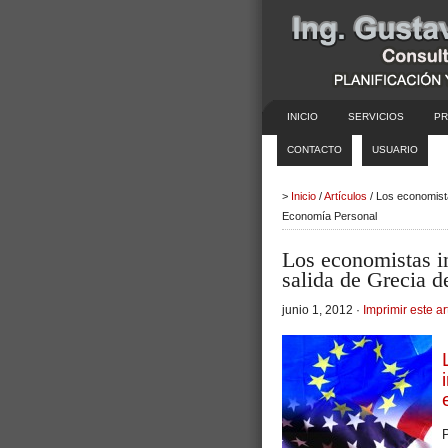
INICIO
SERVICIOS
PR
CONTACTO
USUARIO
>
Inicio
/
Artículos
/ Los economista
Economía Personal
Los economistas in
salida de Grecia d
junio 1, 2012 ·
Imprimir este ar