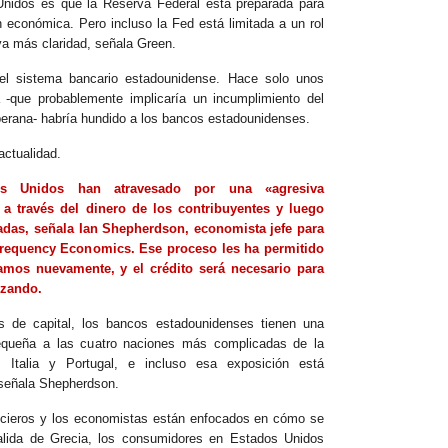
nidos es que la Reserva Federal está preparada para
n económica. Pero incluso la Fed está limitada a un rol
a más claridad, señala Green.
del sistema bancario estadounidense. Hace solo unos
 -que probablemente implicaría un incumplimiento del
erana- habría hundido a los bancos estadounidenses.
actualidad.
s Unidos han atravesado por una «agresiva
o a través del dinero de los contribuyentes y luego
adas, señala Ian Shepherdson, economista jefe para
requency Economics. Ese proceso les ha permitido
amos nuevamente, y el crédito será necesario para
nzando.
 de capital, los bancos estadounidenses tienen una
pequeña a las cuatro naciones más complicadas de la
 Italia y Portugal, e incluso esa exposición está
señala Shepherdson.
ncieros y los economistas están enfocados en cómo se
salida de Grecia, los consumidores en Estados Unidos