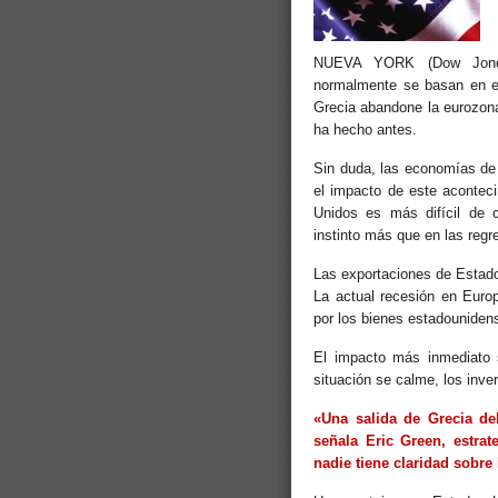
NUEVA YORK (Dow Jones
normalmente se basan en el 
Grecia abandone la eurozona
ha hecho antes.
Sin duda, las economías de
el impacto de este acontec
Unidos es más difícil de 
instinto más que en las regr
Las exportaciones de Estado
La actual recesión en Euro
por los bienes estadouniden
El impacto más inmediato s
situación se calme, los inve
«Una salida de Grecia de
señala Eric Green, estrat
nadie tiene claridad sobre