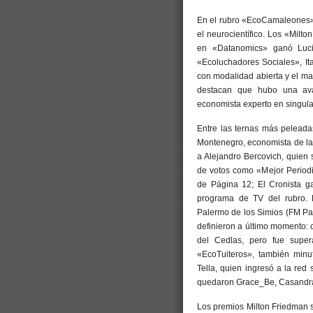
En el rubro «EcoCamaleones»,
el neurocientífico. Los «Milt
en «Datanomics» ganó Luci
«Ecoluchadores Sociales», I
con modalidad abierta y el m
destacan que hubo una aval
economista experto en singula
Entre las ternas más peleada
Montenegro, economista de l
a Alejandro Bercovich, quien
de votos como «Mejor Periodi
de Página 12; El Cronista g
programa de TV del rubro.
Palermo de los Simios (FM Pa
definieron a último momento:
del Cedlas, pero fue supe
«EcoTuiteros», también minut
Tella, quien ingresó a la red
quedaron Grace_Be, Casandra
Los premios Milton Friedman s