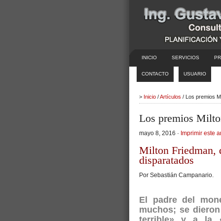
INICIO
SERVICIOS
PR
CONTACTO
USUARIO
>
Inicio
/
Artículos
/ Los premios M
Los premios Milt
mayo 8, 2016 ·
Imprimir este a
Milton Friedman, d
disparatados
Por Sebastián Campanario.
El padre del mon
muchos; se dieron
terrible» y a la 