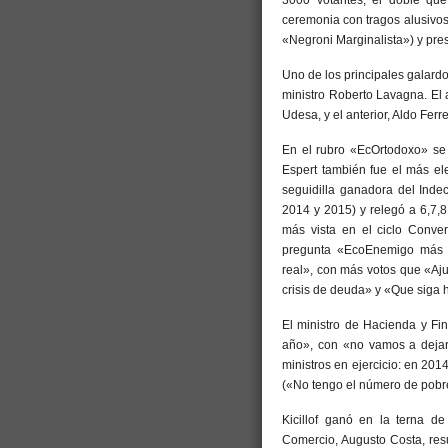
ceremonia con tragos alusivo
«Negroni Marginalista») y pre
Uno de los principales galardo
ministro Roberto Lavagna. El
Udesa, y el anterior, Aldo Ferre
En el rubro «EcOrtodoxo» se
Espert también fue el más el
seguidilla ganadora del Inde
2014 y 2015) y relegó a 6,7,8
más vista en el ciclo Conv
pregunta «EcoEnemigo más T
real», con más votos que «Ajus
crisis de deuda» y «Que siga h
El ministro de Hacienda y Fin
año», con «no vamos a dejar 
ministros en ejercicio: en 201
(«No tengo el número de pobr
Kicillof ganó en la terna de
Comercio, Augusto Costa, res