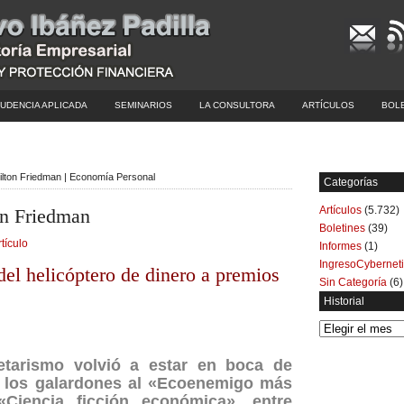
UDENCIA APLICADA
SEMINARIOS
LA CONSULTORA
ARTÍCULOS
BOL
ilton Friedman | Economía Personal
Categorías
Artículos
(5.732)
on Friedman
Boletines
(39)
rtículo
Informes
(1)
IngresoCybernet
el helicóptero de dinero a premios
Sin Categoría
(6)
Historial
Historial
etarismo volvió a estar en boca de
 los galardones al «Ecoenemigo más
«Ciencia ficción económica», entre