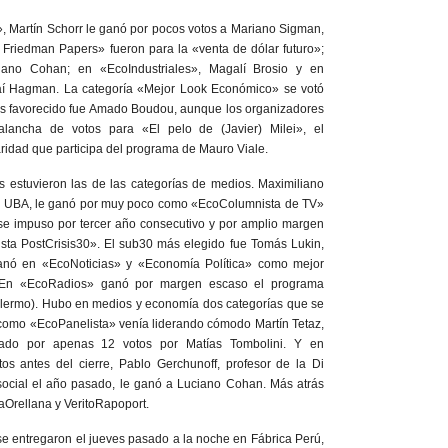
 Martín Schorr le ganó por pocos votos a Mariano Sigman,
on Friedman Papers» fueron para la «venta de dólar futuro»;
ano Cohan; en «EcoIndustriales», Magalí Brosio y en
taí Hagman. La categoría «Mejor Look Económico» se votó
as favorecido fue Amado Boudou, aunque los organizadores
ancha de votos para «El pelo de (Javier) Milei», el
ridad que participa del programa de Mauro Viale.
s estuvieron las de las categorías de medios. Maximiliano
a UBA, le ganó por muy poco como «EcoColumnista de TV»
 se impuso por tercer año consecutivo y por amplio margen
sta PostCrisis30». El sub30 más elegido fue Tomás Lukin,
anó en «EcoNoticias» y «Economía Política» como mejor
 En «EcoRadios» ganó por margen escaso el programa
lermo). Hubo en medios y economía dos categorías que se
 como «EcoPanelista» venía liderando cómodo Martín Tetaz,
rado por apenas 12 votos por Matías Tombolini. Y en
os antes del cierre, Pablo Gerchunoff, profesor de la Di
 social el año pasado, le ganó a Luciano Cohan. Más atrás
Orellana y VeritoRapoport.
e entregaron el jueves pasado a la noche en Fábrica Perú,