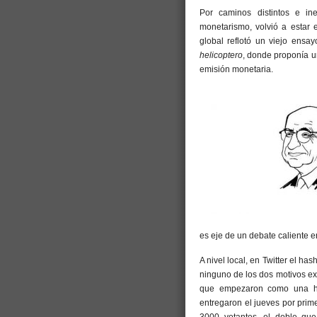
Por caminos distintos e in
monetarismo, volvió a estar 
global reflotó un viejo ensa
helicoptero
, donde proponía u
emisión monetaria.
es eje de un debate caliente 
A nivel local, en Twitter el h
ninguno de los dos motivos ex
que empezaron como una hu
entregaron el jueves por prim
3000 votantes, el doble que