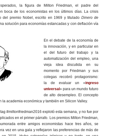
esperados, la figura de Milton Friedman, el padre del
en boca de los economistas en los últimos días. La crisis
yo del premio Nobel, escrito en 1969 y titulado
Dinero de
na solución para economías estancadas y con deflación vía
En el debate de la economía de
la innovación, y en particular en
el del futuro del trabajo y la
automatización del empleo, una
vieja idea discutida en su
momento por Friedman y sus
colegas recobró protagonismo:
la de evaluar un «
ingreso
universal
» para un mundo futuro
de alto desempleo. El concepto
en la academia económica y también en Silicon Valley.
ashtag #miltonfriedman2016 explotó esta semana, y no fue por
plicados en el primer párrafo. Los premios Milton Friedman,
morada entre amigos economistas hace tres años, se
era vez en una gala y reflejaron las preferencias de más de
 en 2015. Hubo categorías irónicas y no tanto, en una