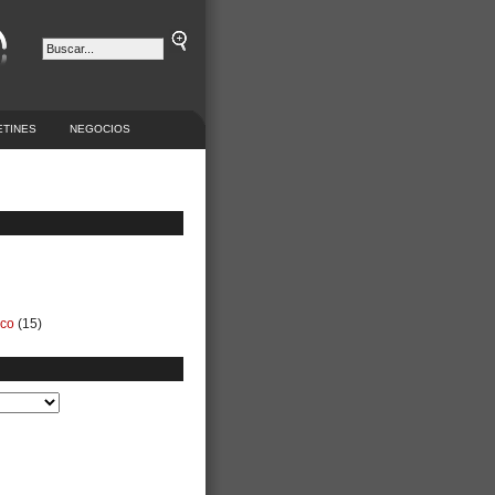
ETINES
NEGOCIOS
ico
(15)