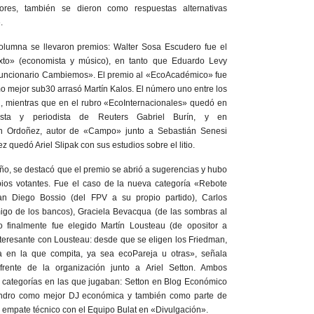
ores, también se dieron como respuestas alternativas
.
olumna se llevaron premios: Walter Sosa Escudero fue el
o» (economista y músico), en tanto que Eduardo Levy
uncionario Cambiemos». El premio al «EcoAcadémico» fue
o mejor sub30 arrasó Martín Kalos. El número uno entre los
n, mientras que en el rubro «EcoInternacionales» quedó en
sta y periodista de Reuters Gabriel Burín, y en
 Ordoñez, autor de «Campo» junto a Sebastián Senesi
 quedó Ariel Slipak con sus estudios sobre el litio.
ño, se destacó que el premio se abrió a sugerencias y hubo
opios votantes. Fue el caso de la nueva categoría «Rebote
n Diego Bossio (del FPV a su propio partido), Carlos
go de los bancos), Graciela Bevacqua (de las sombras al
o finalmente fue elegido Martín Lousteau (de opositor a
teresante con Lousteau: desde que se eligen los Friedman,
ía en la que compita, ya sea ecoPareja u otras», señala
frente de la organización junto a Ariel Setton. Ambos
n categorías en las que jugaban: Setton en Blog Económico
andro como mejor DJ económica y también como parte de
 empate técnico con el Equipo Bulat en «Divulgación».