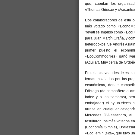
que, cuentan los organizad
«Thomas Griesa» y «Vacante»
Dos colaboradores de esta c
más votado como «EconoMixt
Yeyati se impuso como «EcoF
para Juan Martín Graña, y com
heterodoxos fue Andrés Asiaí
primer puesto el economi
«EcoCommodities» ganó Ivan
(Aguilar). Muy cerca de Ordoñez
Entre las novedades de este a
ternas instaladas por los pr
económico», donde competía
Fábrega (de compañero a ami
Indec y a las sombras), per
embajador). «Hay un efecto in
arrasa en cualquier categor
Mercedes D’Alessandro, al 
resultaron los más votados e
(Economía Simple), D’Aless
«EcoFemini(s)ta», que tuvo un