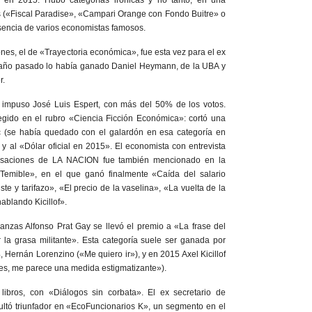
s («Fiscal Paradise», «Campari Orange con Fondo Buitre» o
sencia de varios economistas famosos.
nes, el de «Trayectoria económica», fue esta vez para el ex
 año pasado lo había ganado Daniel Heymann, de la UBA y
r.
 impuso José Luis Espert, con más del 50% de los votos.
egido en el rubro «Ciencia Ficción Económica»: cortó una
c (se había quedado con el galardón en esa categoría en
 y al «Dólar oficial en 2015». El economista con entrevista
ersaciones de LA NACION fue también mencionado en la
emible», en el que ganó finalmente «Caída del salario
te y tarifazo», «El precio de la vaselina», «La vuelta de la
ablando Kicillof».
anzas Alfonso Prat Gay se llevó el premio a «La frase del
la grasa militante». Esta categoría suele ser ganada por
4, Hernán Lorenzino («Me quiero ir»), y en 2015 Axel Kicillof
es, me parece una medida estigmatizante»).
 libros, con «Diálogos sin corbata». El ex secretario de
ultó triunfador en «EcoFuncionarios K», un segmento en el