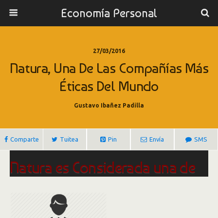
Economía Personal
27/03/2016
Natura, Una De Las Compañías Más
Éticas Del Mundo
Gustavo Ibañez Padilla
Comparte
Tuitea
Pin
Envía
SMS
Natura es Considerada una de
las Compañías Más Éticas del
Mundo