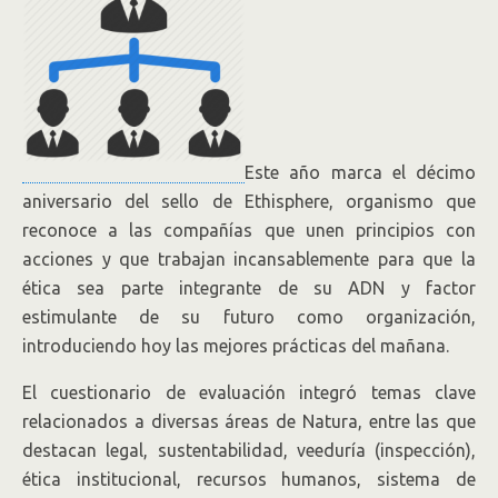
La empresa de network marketing Natura
fue reconocida por sexta vez como una de las
empresas más éticas del mundo por el
Ethisphere
Institute
, líder global en la definición y desarrollo de
estándares para prácticas éticas en los negocios. La
Este año marca el décimo
multinacional de productos de higiene personal y
aniversario del sello de Ethisphere, organismo que
belleza es la única brasileña que aparece en el
reconoce a las compañías que unen principios con
listado anual.
acciones y que trabajan incansablemente para que la
ética sea parte integrante de su ADN y factor
estimulante de su futuro como organización,
introduciendo hoy las mejores prácticas del mañana.
El cuestionario de evaluación integró temas clave
relacionados a diversas áreas de Natura, entre las que
destacan legal, sustentabilidad, veeduría (inspección),
ética institucional, recursos humanos, sistema de