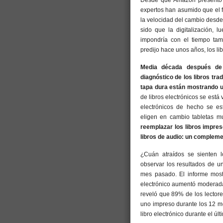
Desde que Amazon presentó su
expertos han asumido que el fu
la velocidad del cambio desde
sido que la digitalización, 
impondría con el tiempo tam
predijo hace unos años, los li
Media década después de l
diagnóstico de los libros tra
tapa dura están mostrando u
de libros electrónicos se est
electrónicos de hecho se e
eligen en cambio tabletas mu
reemplazar los libros impres
libros de audio: un complement
¿Cuán atraídos se sienten l
observar los resultados de u
mes pasado. El informe most
electrónico aumentó moderada
reveló que 89% de los lectore
uno impreso durante los 12 m
libro electrónico durante el úl