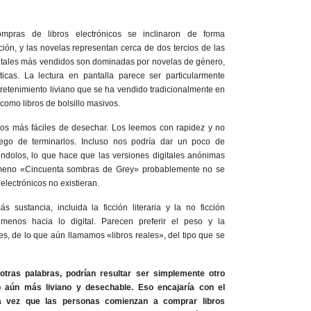
mpras de libros electrónicos se inclinaron de forma
ción, y las novelas representan cerca de dos tercios de las
digitales más vendidos son dominadas por novelas de género,
as. La lectura en pantalla parece ser particularmente
retenimiento liviano que se ha vendido tradicionalmente en
omo libros de bolsillo masivos.
bros más fáciles de desechar. Los leemos con rapidez y no
uego de terminarlos. Incluso nos podría dar un poco de
dolos, lo que hace que las versiones digitales anónimas
ómeno «Cincuenta sombras de Grey» probablemente no se
 electrónicos no existieran.
 sustancia, incluida la ficción literaria y la no ficción
 menos hacia lo digital. Parecen preferir el peso y la
iles, de lo que aún llamamos «libros reales», del tipo que se
 otras palabras, podrían resultar ser simplemente otro
lo aún más liviano y desechable. Eso encajaría con el
a vez que las personas comienzan a comprar libros