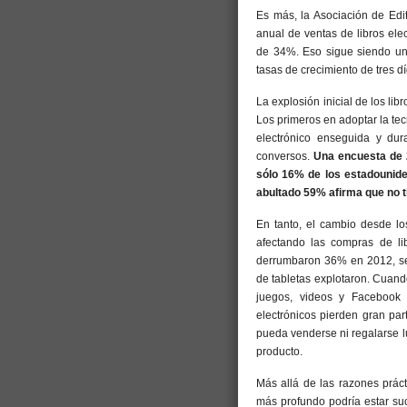
Es más, la Asociación de Edi
anual de ventas de libros ele
de 34%. Eso sigue siendo una
tasas de crecimiento de tres dí
La explosión inicial de los li
Los primeros en adoptar la tec
electrónico enseguida y dur
conversos.
Una encuesta de 
sólo 16% de los estadounide
abultado 59% afirma que no t
En tanto, el cambio desde los
afectando las compras de lib
derrumbaron 36% en 2012, seg
de tabletas explotaron. Cuando
juegos, videos y Facebook 
electrónicos pierden gran par
pueda venderse ni regalarse l
producto.
Más allá de las razones prácti
más profundo podría estar su