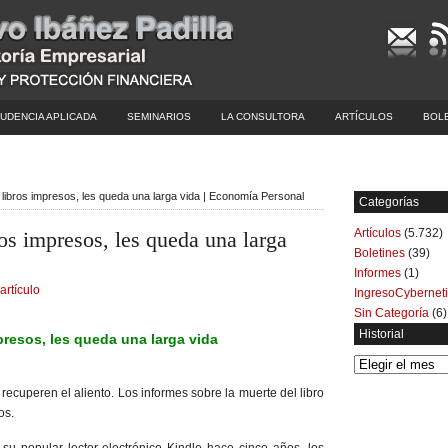
UDENCIA APLICADA
SEMINARIOS
LA CONSULTORA
ARTÍCULOS
BOL
libros impresos, les queda una larga vida | Economía Personal
Categorías
Artículos
(5.732)
os impresos, les queda una larga
Boletines
(39)
Informes
(1)
artículo
IngresoCybernet
Sin Categoría
(6)
Historial
resos, les queda una larga vida
Historial
 recuperen el aliento. Los informes sobre la muerte del libro
os.