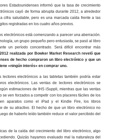
tores Estadounidenses informó que la tasa de crecimiento
ctrónicos cayó de forma abrupta durante 2012, a alrededor
 cifra saludable, pero es una marcada caída frente a las
gitos registradas en los cuatro años previos.
bros electrónicos está comenzando a parecer una aberración.
nología, un grupo pequeño pero entusiasta, se pasó al libro
ante un período concentrado. Será difícil encontrar más
2012 realizada por Bowker Market Research reveló que
nses de hecho compraron un libro electrónico y que un
iene «ningún interés» en comprar uno.
 lectores electrónicos a las tabletas también podría estar
ros electrónicos. Las ventas de lectores electrónicos se
ún estimaciones de IHS iSuppli, mientras que las ventas
 se ven forzados a competir con los placeres fáciles de los
en aparatos como el iPad y el Kindle Fire, los libros
te de su atractivo. El hecho de que un libro electrónico no
uego de haberlo leído también reduce el valor percibido del
cas de la caída del crecimiento del libro electrónico, algo
cediendo. Quizás hayamos evaluado mal la naturaleza del