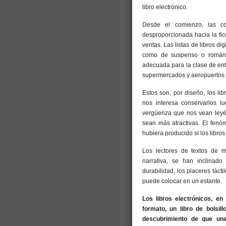
libro electrónico.
Desde el comienzo, las co
desproporcionada hacia la fic
ventas. Las listas de libros 
como de suspenso o romántic
adecuada para la clase de ent
supermercados y aeropuertos c
Estos son, por diseño, los li
nos interesa conservarlos l
vergüenza que nos vean leyén
sean más atractivas. El fen
hubiera producido si los libros
Los lectores de textos de más
narrativa, se han inclinado
durabilidad, los placeres táct
puede colocar en un estante.
Los libros electrónicos, en
formato, un libro de bolsil
descubrimiento de que un