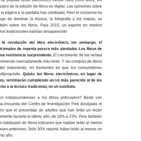
 popular lector electrónico Kindle hace cinco años, los
turo de la edición de libros es digital. Las opiniones sobre
 la página a la pantalla han cambiado. Pero el consenso ha
luego de dominar la música, la fotografía y los mapas, se
bién sobre los libros. Para 2015, un experto en medios
bros tradicionales habrían desaparecido.
a revolución del libro electrónico, sin embargo, el
dicionales de repente parece más alentador. Los libros de
na resistencia sorprendente.
El crecimiento de las ventas
á volviendo marcadamente más lento. Y las compras de libros
stán reduciendo, en momentos en que los consumidores
ltipropósito.
Quizás los libros electrónicos, en lugar de
os, terminarán cumpliendo un rol más parecido al de los
o a la lectura tradicional, no un sustituto.
os estadounidenses a los libros anticuados? Basta con
na encuesta del Centro de Investigación Pew divulgada el
ró que el porcentaje de adultos que han leído un lector
mente durante el último año, de 16% a 23%. Pero también
s habituales de libros indicaron que habían leído al menos
eses anteriores. Sólo 30% reportó haber leído al menos un
timo año.