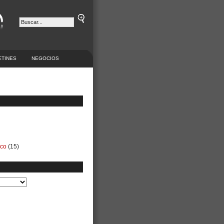
ETINES
NEGOCIOS
ico
(15)