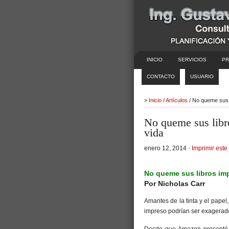
INICIO
SERVICIOS
PR
CONTACTO
USUARIO
>
Inicio
/
Artículos
/ No queme sus 
No queme sus libr
vida
enero 12, 2014 ·
Imprimir este 
No queme sus libros imp
Por Nicholas Carr
Amantes de la tinta y el papel,
impreso podrían ser exagerad