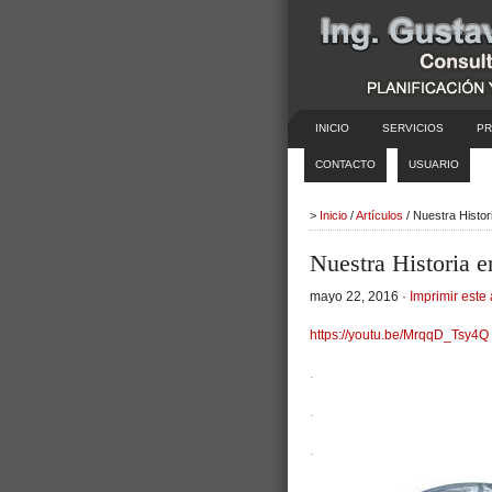
INICIO
SERVICIOS
PR
CONTACTO
USUARIO
>
Inicio
/
Artículos
/ Nuestra Histo
Nuestra Historia 
mayo 22, 2016 ·
Imprimir este 
https://youtu.be/MrqqD_Tsy4Q
.
.
.