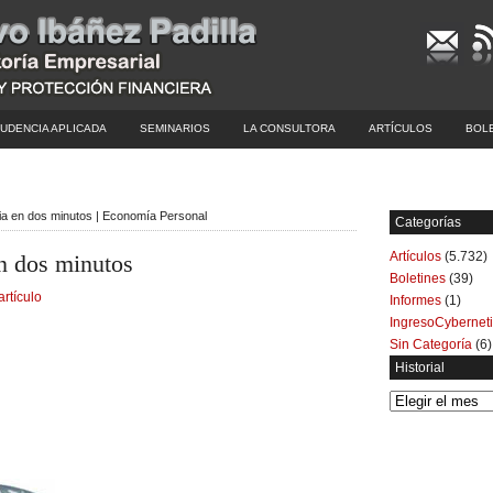
UDENCIA APLICADA
SEMINARIOS
LA CONSULTORA
ARTÍCULOS
BOL
ria en dos minutos | Economía Personal
Categorías
Artículos
(5.732)
en dos minutos
Boletines
(39)
artículo
Informes
(1)
IngresoCybernet
Sin Categoría
(6)
Historial
Historial