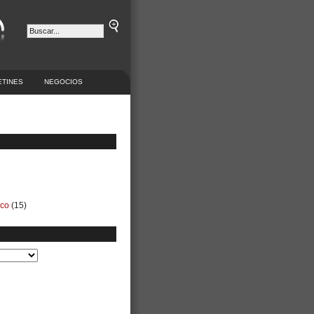
ETINES
NEGOCIOS
ico
(15)