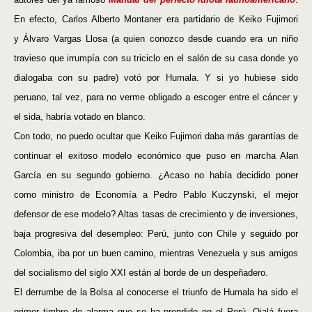
En efecto, Carlos Alberto Montaner era partidario de Keiko Fujimori
y Álvaro Vargas Llosa (a quien conozco desde cuando era un niño
travieso que irrumpía con su triciclo en el salón de su casa donde yo
dialogaba con su padre) votó por Humala. Y si yo hubiese sido
peruano, tal vez, para no verme obligado a escoger entre el cáncer y
el sida, habría votado en blanco.
Con todo, no puedo ocultar que Keiko Fujimori daba más garantías de
continuar el exitoso modelo económico que puso en marcha Alan
García en su segundo gobierno. ¿Acaso no había decidido poner
como ministro de Economía a Pedro Pablo Kuczynski, el mejor
defensor de ese modelo? Altas tasas de crecimiento y de inversiones,
baja progresiva del desempleo: Perú, junto con Chile y seguido por
Colombia, iba por un buen camino, mientras Venezuela y sus amigos
del socialismo del siglo XXI están al borde de un despeñadero.
El derrumbe de la Bolsa al conocerse el triunfo de Humala ha sido el
primer timbre de alarma que se ha prendido en el Perú. Ojalá fuera