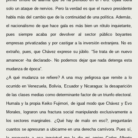
solo un ataque de nervios. Pero la verdad es que el nuevo presidente
habla más del cambio que de la continuidad de una política. Además,
el nacionalismo de que hace gala es más bien un rótulo inquietante,
pues siempre acaba por devolver al sector público boyantes
empresas privatizadas y por castigar a la inversión extranjera. No es
extraño, pues, que Chávez exprese su júbilo. “Se trata de un nuevo
amanecer -ha declarado-. No podemos dejar que nada detenga esta
mudanza de época”.
¿A qué mudanza se refiere? A una muy peligrosa que remite a lo
ocurrido en Venezuela, Bolivia, Ecuador y Nicaragua: la desaparición
de las clases medias como determinante factor de un triunfo electoral.
Humala y la propia Keiko Fujimori, de igual modo que Chávez y Evo
Morales, lograron una fractura social manipulando exclusivamente a
los sectores marginales. ¿Qué hay de malo en eso?, preguntarán
cuantos se apresuran a ubicarme en una derecha carnívora. Pues sí,
la respuesta a esa inquietud me la dio mi amigo Carlos Alberto