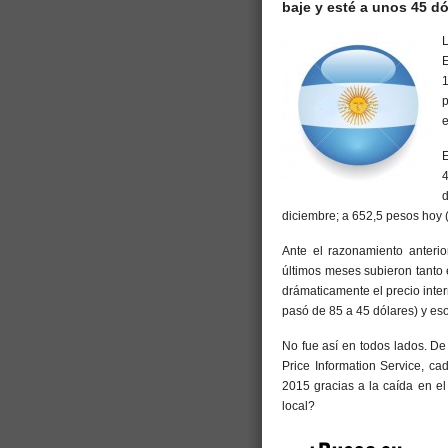
baje y esté a unos 45 dó
E
p
e
E
4
d
diciembre; a 652,5 pesos hoy
Ante el razonamiento anterio
últimos meses subieron tanto e
drámaticamente el precio intern
pasó de 85 a 45 dólares) y eso
No fue así en todos lados. De
Price Information Service, c
2015 gracias a la caída en el
local?