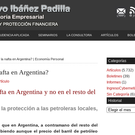
UDENCIA APLICADA
SEMINARIOS
LA CONSULTORA
ARTÍCULOS
BOL
la nafta en Argentina? | Economía Personal
Categorías
Artículos
(5.732)
afta en Argentina?
Boletines
(39)
rtículo
Informes
(1)
IngresoCybernet
fta en Argentina y no en el resto del
Sin Categoría
(6)
Historial
 la protección a las petroleras locales,
Historial
 que en Argentina, a contramano del resto del
biendo aunque el precio del barril de petróleo