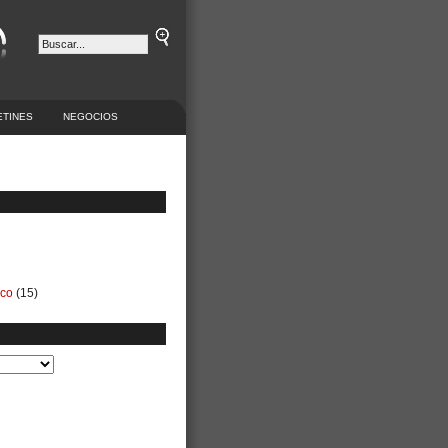
ETINES
NEGOCIOS
ico
(15)