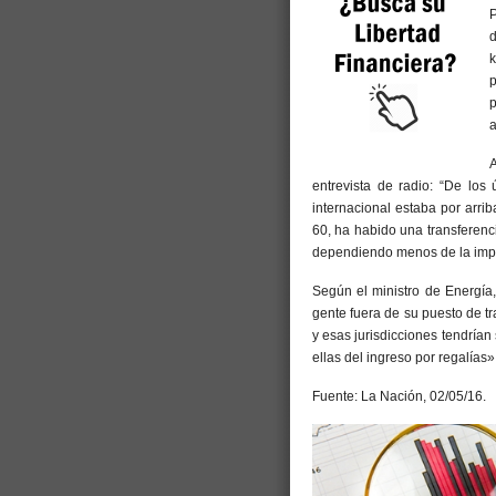
P
k
p
p
a
entrevista de radio: “De los
internacional estaba por arri
60, ha habido una transferenci
dependiendo menos de la imp
Según el ministro de Energía,
gente fuera de su puesto de t
y esas jurisdicciones tendría
ellas del ingreso por regalías»
Fuente: La Nación, 02/05/16.