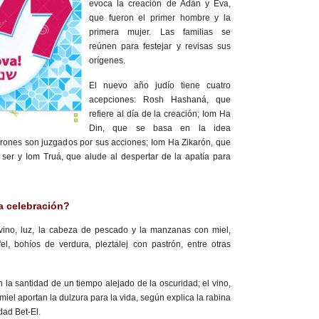
evoca la creación de Adán y Eva,
que fueron el primer hombre y la
primera mujer. Las familias se
reúnen para festejar y revisas sus
orígenes.
El nuevo año judío tiene cuatro
acepciones: Rosh Hashaná, que
refiere al día de la creación; Iom Ha
Din, que se basa en la idea
arones son juzgados por sus acciones; Iom Ha Zikarón, que
 ser y Iom Truá, que alude al despertar de la apatía para
a celebración?
vino, luz, la cabeza de pescado y la manzanas con miel,
el, bohíos de verdura, pleztalej con pastrón, entre otras
 la santidad de un tiempo alejado de la oscuridad; el vino,
miel aportan la dulzura para la vida, según explica la rabina
ad Bet-El.