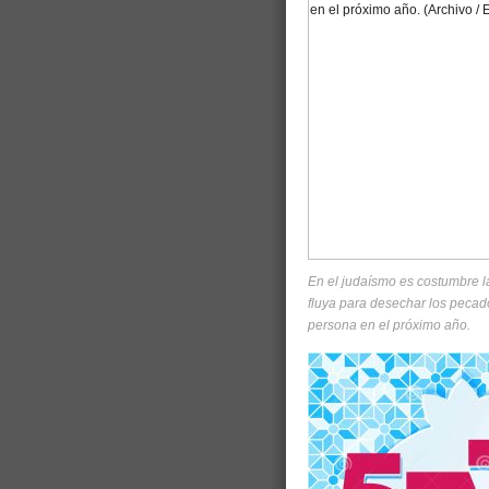
En el judaísmo es costumbre l
fluya para desechar los pecad
persona en el próximo año.