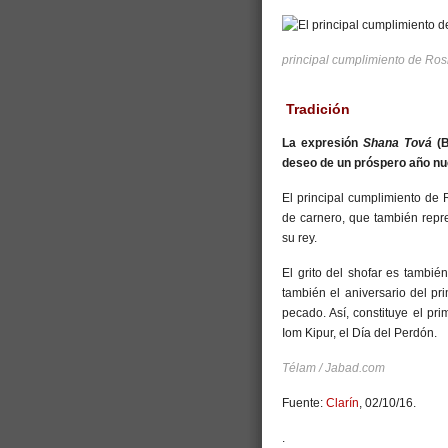
principal cumplimiento de Ros
Tradición
La expresión
Shana Tová
(B
deseo de un próspero año nu
El principal cumplimiento de 
de carnero, que también repr
su rey.
El grito del shofar es tambi
también el aniversario del p
pecado. Así, constituye el pr
Iom Kipur, el Día del Perdón.
Télam / Jabad.com
Fuente:
Clarín
, 02/10/16.
.