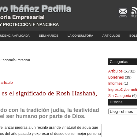
UDENCIA APLICADA
SEMINARIOS
LA CONSULTORA
ARTÍCULOS
BOL
| Economía Personal
Categorías
Artículos
(5.732)
Boletines
(39)
 artículo
Informes
(1)
IngresoCybernet
 es el significado de Rosh Hashaná,
Sin Categoría
(6)
Historial
o con la tradición judía, la festividad
Historial
del ser humano por parte de Dios.