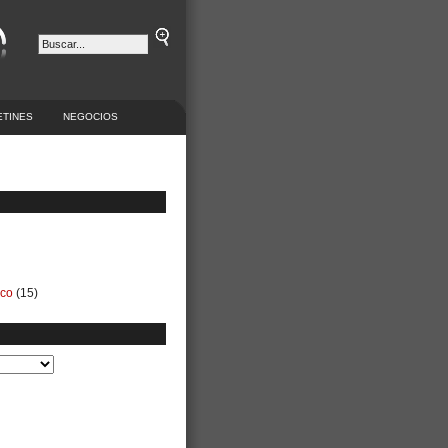
ETINES
NEGOCIOS
ico
(15)