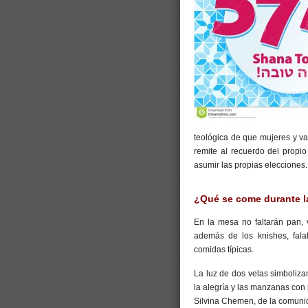
teológica de que mujeres y v
remite al recuerdo del propio
asumir las propias elecciones.
¿Qué se come durante l
En la mesa no faltarán pan, 
además de los knishes, falaf
comidas típicas.
La luz de dos velas simbolizan
la alegría y las manzanas con 
Silvina Chemen, de la comunid