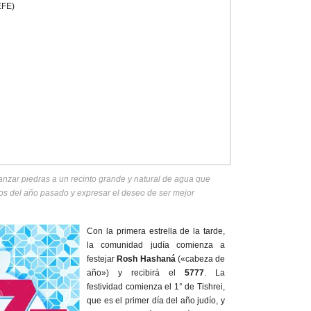
anzar piedras a un recinto grande y natural de agua que
os del año pasado y expresar el deseo de ser mejor
Con la primera estrella de la tarde,
la comunidad judía comienza a
festejar
Rosh Hashaná
(«cabeza de
año») y recibirá el
5777
. La
festividad comienza el 1° de Tishrei,
que es el primer día del año judío, y